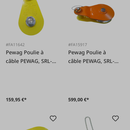
#FA11642
#FA15917
Pewag Poulie à
Pewag Poulie à
câble PEWAG, SRL-F
câble PEWAG, SRL-F
9, roulements à
16 avec roulements
billes, avec plaques
à billes, avec
latérales fixes
plaques latérales
fixes
159,95 €*
599,00 €*