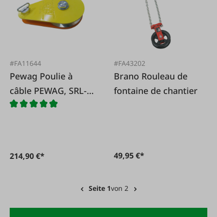
#FA11644
#FA43202
Pewag Poulie à
Brano Rouleau de
câble PEWAG, SRL-F
fontaine de chantier
13, roulements à
billes, avec plaques
latérales fixes
49,95 €*
214,90 €*
Seite 1
von 2