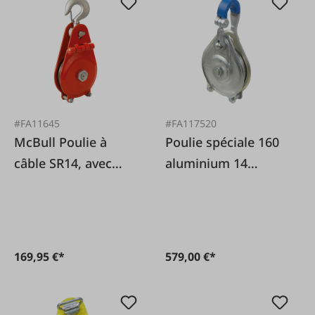
#FA11645
#FA117520
McBull Poulie à
Poulie spéciale 160
câble SR14, avec
aluminium 14
plaque latérale
tonnes
articulée
169,95 €*
579,00 €*