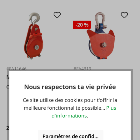
-20 %
#FA11646
#FA4319
McBull Poulie à
Pewag Poulie
câble SR18 avec
PEWAG, SRL 10,
Nous respectons ta vie privée
plaque latérale
ouverte
Ce site utilise des cookies pour t'offrir la
articulée
meilleure fonctionnalité possible...
Plus
d'informations
.
249,00 €*
199,90 €*
249,90 €*
Paramètres de confidentialité