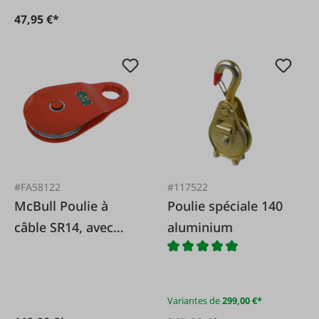
47,95 €*
#FA58122
#117522
McBull Poulie à
Poulie spéciale 140
câble SR14, avec
aluminium
plaques latérales
mobiles
Variantes de
299,00 €*