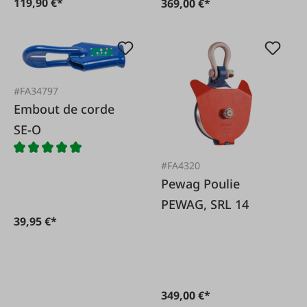
119,90 €*
369,00 €*
#FA34797
Embout de corde
SE-O
#FA4320
Pewag Poulie
PEWAG, SRL 14
39,95 €*
349,00 €*