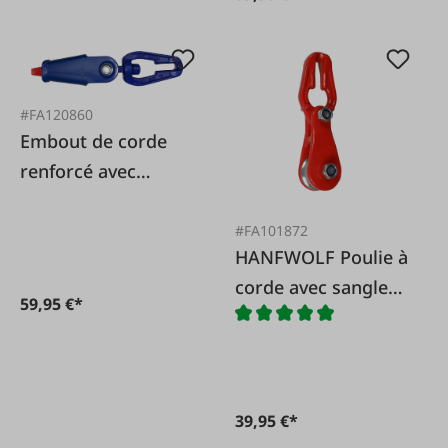
#FA120860
Embout de corde
renforcé avec
support rotatif SE
#FA101872
HANFWOLF Poulie à
corde avec sangle
59,95 €*
chaîne
39,95 €*