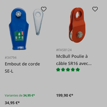
#FA58124
McBull Poulie à
#34794
câble SR16 avec
Embout de corde
plaques latérales
SE-L
mobiles
199,90 €*
Variantes de
34,95 €*
34,95 €*