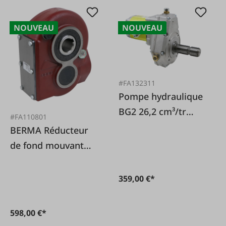
NOUVEAU
NOUVEAU
#FA132311
Pompe hydraulique
BG2 26,2 cm³/tr
#FA110801
avec réducteur
BERMA Réducteur
i=1:3,8
de fond mouvant
RT160 8.4:1
1500Nm, alésage
359,00 €*
ø40mm
598,00 €*