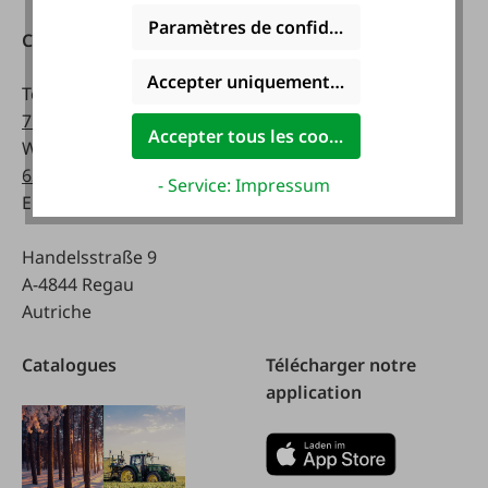
Paramètres de confidentialité
Contact
Heures d'ouverture:
Accepter uniquement les cookies foncti
Téléphone :
0043 7672
lundi - vendredi:
716-0
8 a.m. - 5 p.m
Accepter tous les cookies
WhatsApp :
0043 677
63514619
Samedi:
- Service: Impressum
Email :
info@faie.at
8 a.m. - 12 a.m.
Handelsstraße 9
A-4844 Regau
Autriche
Catalogues
Télécharger notre
application