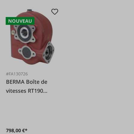
NOUVEAU
#FA130726
BERMA Boîte de
vitesses RT190
10,2:1 1900 Nm,
alésage ø40 mm
798,00 €*