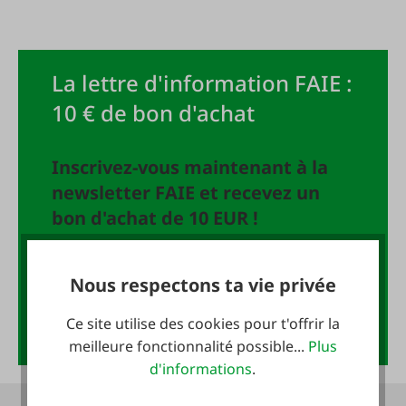
La lettre d'information FAIE :
10 € de bon d'achat
Inscrivez-vous maintenant à la
newsletter FAIE et recevez un
bon d'achat de 10 EUR !
Adresse e-mail
*
Nous respectons ta vie privée
Ce site utilise des cookies pour t'offrir la
Anmelden
meilleure fonctionnalité possible...
Plus
d'informations
.