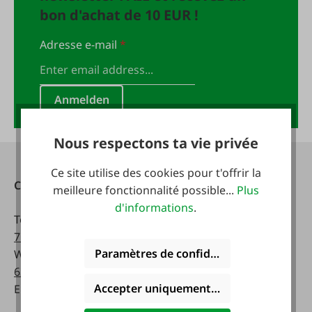
bon d'achat de 10 EUR !
Adresse e-mail
*
Anmelden
Nous respectons ta vie privée
Ce site utilise des cookies pour t'offrir la
Contact
Heures d'ouverture:
meilleure fonctionnalité possible...
Plus
d'informations
.
Téléphone :
0043 7672
lundi - vendredi:
716-0
8 a.m. - 5 p.m
Paramètres de confidentialité
WhatsApp :
0043 677
63514619
Samedi:
Accepter uniquement les cookies foncti
Email :
info@faie.at
8 a.m. - 12 a.m.