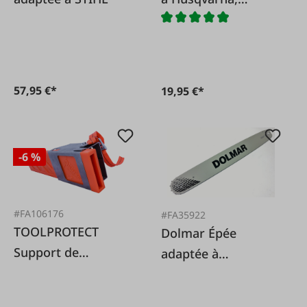
Jonsereds
57,95 €*
19,95 €*
-6 %
#FA106176
#FA35922
TOOLPROTECT
Dolmar Épée
Support de
adaptée à
tronçonneuse
Husqvarna et
TOOLPROTECT H2
Partner