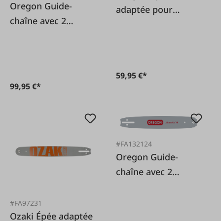
Oregon Guide-
adaptée pour
chaîne avec 2
Dolmar, Husqvarna,
chaînes de
Jonsereds, Oleo-
tronçonneuse 325"
Mac
45 cm
59,95 €*
99,95 €*
#FA132124
Oregon Guide-
chaîne avec 2
chaînes de
tronçonneuse 325"
#FA97231
Ozaki Épée adaptée
45 cm