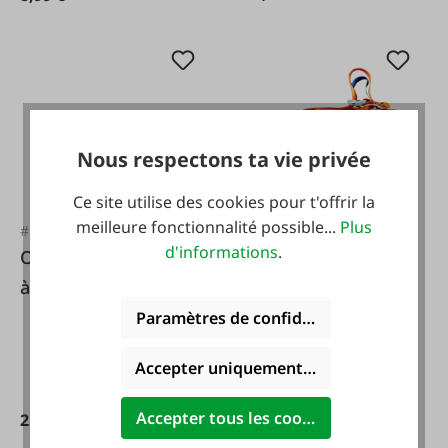
Nous respectons ta vie privée
Ce site utilise des cookies pour t'offrir la
meilleure fonctionnalité possible...
Plus
#FA97241
#FA97748
d'informations
.
Ozaki Épée adaptée
TOOLPROTECT
à Husqvarna
Support de
tronçonneuse
Paramètres de confidentialité
TOOLPROTECT P2
Accepter uniquement les cookies foncti
Accepter tous les cookies
23,95 €*
179,95 €*