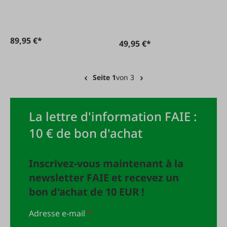
tronçonneuse 325"
tronçonneuse 3/8"H
40 cm
35 cm 50E
89,95 €*
49,95 €*
Seite 1
von 3
La lettre d'information FAIE :
10 € de bon d'achat
Inscrivez-vous maintenant à la
newsletter FAIE et recevez un
bon d'achat de 10 EUR !
Adresse e-mail
*