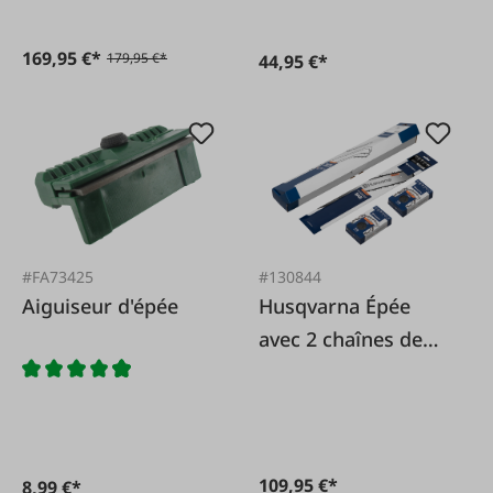
169,95 €*
179,95 €*
44,95 €*
#130844
#FA73425
Husqvarna Épée
Aiguiseur d'épée
avec 2 chaînes de
scie .325 1,5 mm
109,95 €*
8,99 €*