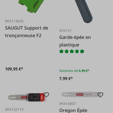
#FA113839
SAUGUT Support de
#24131
tronçonneuse F2
Garde-épée en
plastique
109,95 €*
Variantes de
5,99 €*
7,99 €*
#FA16867
#FA132119
Oregon Épée