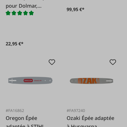
pour Dolmar,
99,95 €*
Husqvarna,
Jonsereds, Oleo-
Mac
22,95 €*
#FA16862
#FA97240
Oregon Épée
Ozaki Épée adaptée
adaptée à STIHL
à Husqvarna,