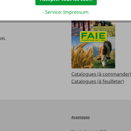
redi:
- Service: Impressum
.m
.m.
Catalogues (à commander
Catalogues (à feuilleter)
Avantages