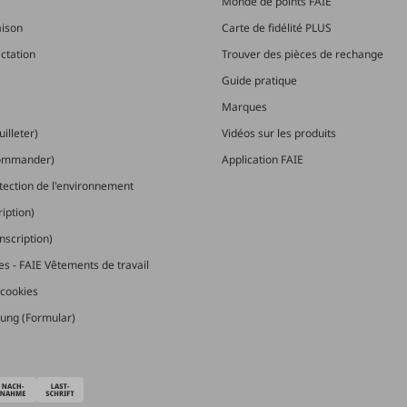
Monde de points FAIE
aison
Carte de fidélité PLUS
actation
Trouver des pièces de rechange
Guide pratique
Marques
illeter)
Vidéos sur les produits
commander)
Application FAIE
otection de l'environnement
ription)
nscription)
les - FAIE Vêtements de travail
cookies
ung (Formular)