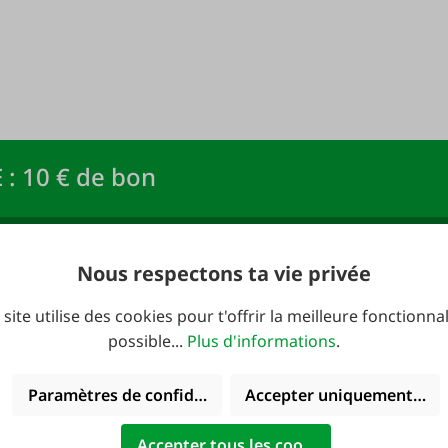
 : 10 € de bon
newsletter FAIE et
Adresse e-mail
*
Nous respectons ta vie privée
R !
 site utilise des cookies pour t'offrir la meilleure fonctionnal
possible...
Plus d'informations
.
Paramètres de confidentialité
Accepter uniquement les 
verture:
Catalogues
Accepter tous les cookies