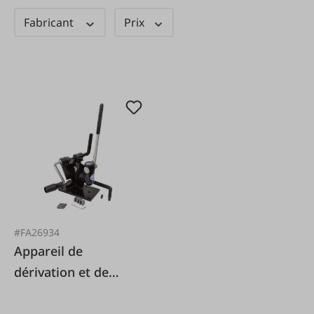
Fabricant
Prix
#FA26934
Appareil de
dérivation et de
rivetage 2 en 1