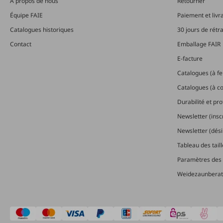
À propos de nous
Retourner
Équipe FAIE
Paiement et livr
Catalogues historiques
30 jours de rétr
Contact
Emballage FAIR
E-facture
Catalogues (à feu
Catalogues (à 
Durabilité et pr
Newsletter (insc
Newsletter (dési
Tableau des tail
Paramètres des 
Weidezaunberat