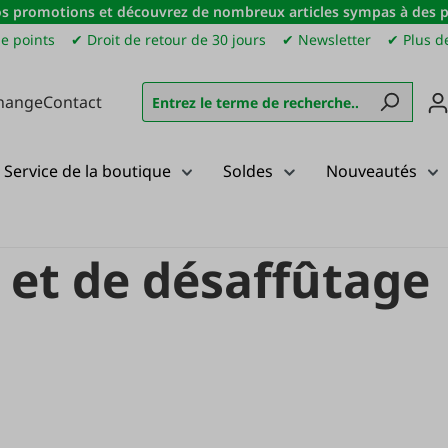
s promotions et découvrez de nombreux articles sympas à des pri
e points
✔ Droit de retour de 30 jours
✔ Newsletter
✔ Plus de
hange
Contact
Service de la boutique
Soldes
Nouveautés
ils de rivetage et de désaffûtage
e et de désaffûtage