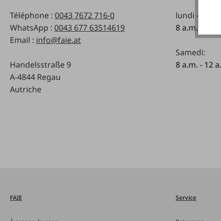
Téléphone :
0043 7672 716-0
lundi - vend
WhatsApp :
0043 677 63514619
8 a.m. - 5 p
Email :
info@faie.at
Samedi:
Handelsstraße 9
8 a.m. - 12 a
A-4844 Regau
Autriche
FAIE
Service