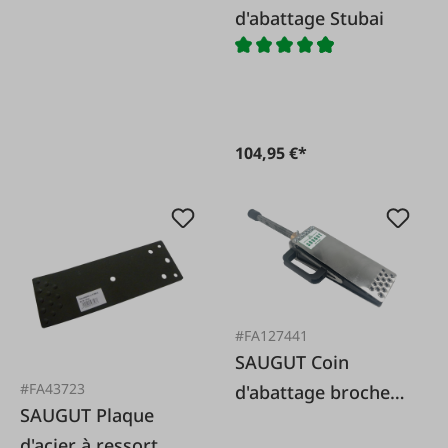
d'abattage Stubai
104,95 €*
#FA127441
SAUGUT Coin
#FA43723
d'abattage broche
SAUGUT Plaque
20 tonnes
d'acier à ressort