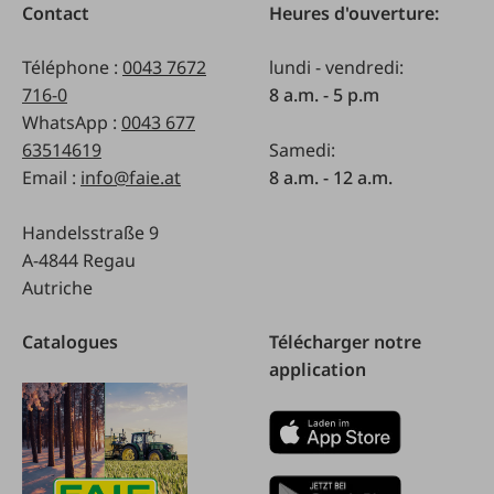
Contact
Heures d'ouverture:
Téléphone :
0043 7672
lundi - vendredi:
716-0
8 a.m. - 5 p.m
WhatsApp :
0043 677
63514619
Samedi:
Email :
info@faie.at
8 a.m. - 12 a.m.
Handelsstraße 9
A-4844 Regau
Autriche
Catalogues
Télécharger notre
application