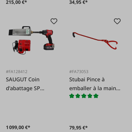
215,00 €*
34,95 €*
#FA128412
#FA73053
SAUGUT Coin
Stubai Pince à
d'abattage SP
emballer à la main
Milwaukee Set I
longue
1 099,00 €*
79,95 €*