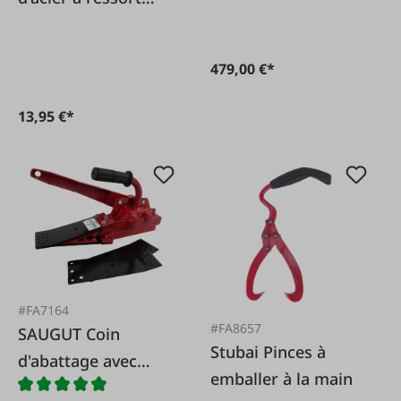
pour cale forestière
SAUGUT
479,00 €*
13,95 €*
#FA7164
#FA8657
SAUGUT Coin
Stubai Pinces à
d'abattage avec
emballer à la main
cliquet