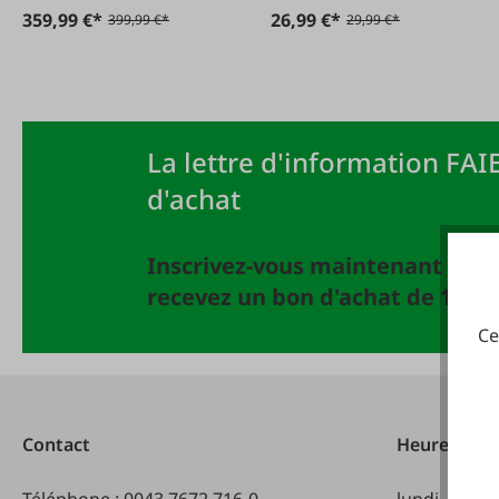
359,99 €*
26,99 €*
399,99 €*
29,99 €*
La lettre d'information FAIE
d'achat
Inscrivez-vous maintenant à la 
recevez un bon d'achat de 10 EU
Ce
Contact
Heures d'ou
Téléphone :
0043 7672 716-0
lundi - vend