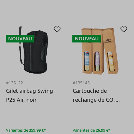
NOUVEAU
NOUVEAU
#135122
#135145
Gilet airbag Swing
Cartouche de
P25 Air, noir
rechange de CO₂
pour Swing P25 AIR
Variantes de
359,99 €*
Variantes de
26,99 €*