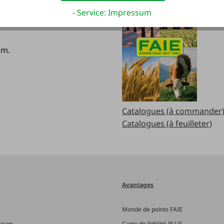
.m
- Service: Impressum
.m.
Catalogues (à commander
Catalogues (à feuilleter)
Avantages
Monde de points FAIE
aison
Carte de fidélité PLUS