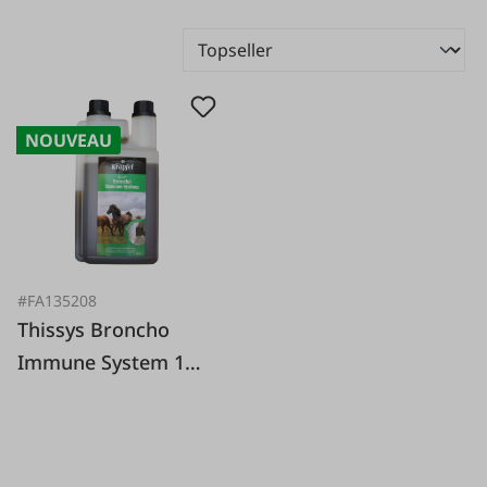
NOUVEAU
#FA135208
Thissys Broncho
Immune System 1
litre