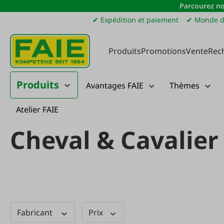
Parcourez no
sser au contenu principal
Passer à la recherche
Passer à la navigation principale
✔ Expédition et paiement
✔ Monde d
Produits
Promotions
Vente
Rec
Produits
Avantages FAIE
Thèmes
Atelier FAIE
Nouveautés
Neue Produkte
Tiere
Cheval & Cavalier
Cheval & Cavalier
Fabricant
Prix