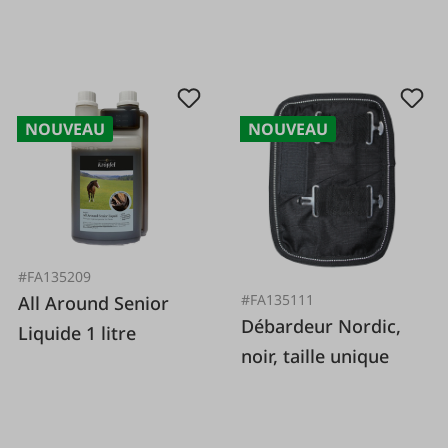
NOUVEAU
NOUVEAU
#FA135209
#FA135111
All Around Senior
Débardeur Nordic,
Liquide 1 litre
noir, taille unique