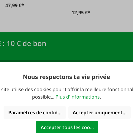
47,99 €*
12,95 €*
 : 10 € de bon
newsletter FAIE et
Adresse e-mail
*
Nous respectons ta vie privée
R !
 site utilise des cookies pour t'offrir la meilleure fonctionnal
possible...
Plus d'informations
.
Paramètres de confidentialité
Accepter uniquement les 
verture:
Catalogues
Accepter tous les cookies
redi: