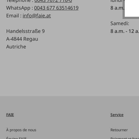
WhatsApp :
0043 677 63514619
8 a.m. - 5 p
Email :
info@faie.at
Samedi:
Handelsstraße 9
8 a.m. - 12 a
A-4844 Regau
Autriche
FAIE
Service
À propos de nous
Retourner
Équipe FAIE
Paiement et livr