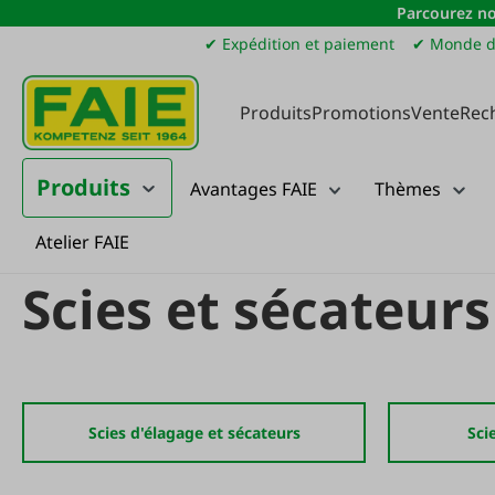
Parcourez no
sser au contenu principal
Passer à la recherche
Passer à la navigation principale
✔ Expédition et paiement
✔ Monde d
Produits
Promotions
Vente
Rec
Produits
Avantages FAIE
Thèmes
Atelier FAIE
Produits
Foresterie
Accessoires forestiers
Scies et sécateurs
Scies et sécateurs
Scies d'élagage et sécateurs
Sci