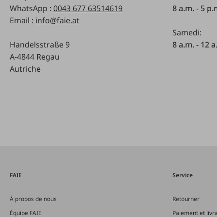
WhatsApp :
0043 677 63514619
8 a.m. - 5 p
Email :
info@faie.at
Samedi:
Handelsstraße 9
8 a.m. - 12 a
A-4844 Regau
Autriche
FAIE
Service
À propos de nous
Retourner
Équipe FAIE
Paiement et livr