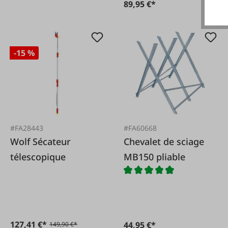
89,95 €*
-15 %
#FA28443
#FA60668
Wolf Sécateur
Chevalet de sciage
télescopique
MB150 pliable
127,41 €*
44,95 €*
149,90 €*