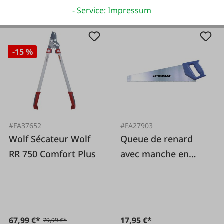
149,00 €*
7,99 €*
- Service: Impressum
-15 %
#FA37652
#FA27903
Wolf Sécateur Wolf
Queue de renard
RR 750 Comfort Plus
avec manche en
plastique 450 mm
67,99 €*
17,95 €*
79,99 €*