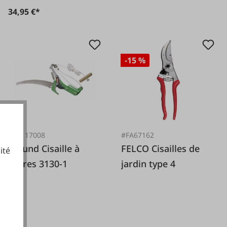
34,95 €*
-15 %
#FA117008
#FA67162
Freund Cisaille à
FELCO Cisailles de
ité
barres 3130-1
jardin type 4
cookies fonctionnels