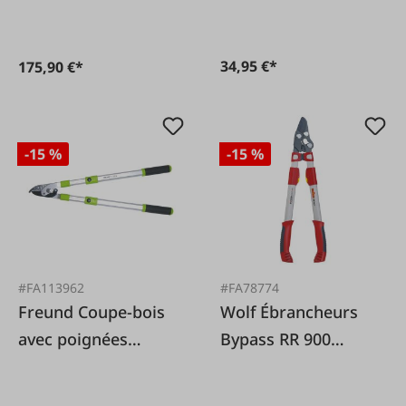
34,95 €*
175,90 €*
-15 %
-15 %
#FA113962
#FA78774
Freund Coupe-bois
Wolf Ébrancheurs
avec poignées
Bypass RR 900
télescopiques
Premium