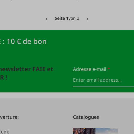
Seite 1
von 2
 : 10 € de bon
newsletter FAIE et
Adresse e-mail
*
R !
verture:
Catalogues
redi: