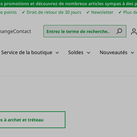
s promotions et découvrez de nombreux articles sympas à des pri
e points
✔ Droit de retour de 30 jours
✔ Newsletter
✔ Plus de
hange
Contact
Service de la boutique
Soldes
Nouveautés
es à archet et tréteau