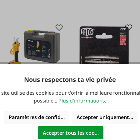
Nous respectons ta vie privée
#FA124553
#FA67170
STIGA Ébrancheurs
Ressorts de
 site utilise des cookies pour t'offrir la meilleure fonctionnal
SC 100e 20V en petit
remplacement pour
possible...
Plus d'informations
.
Batterie 2 Ah et
Felco
Paramètres de confidentialité
Accepter uniquement les 
chargeur
Accepter tous les cookies