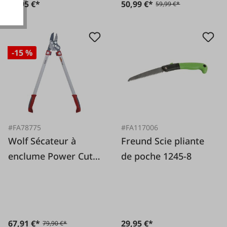
29,95 €*
50,99 €*
59,99 €*
-15 %
#FA78775
#FA117006
Wolf Sécateur à
Freund Scie pliante
enclume Power Cut
de poche 1245-8
RS 750
67,91 €*
29,95 €*
79,90 €*