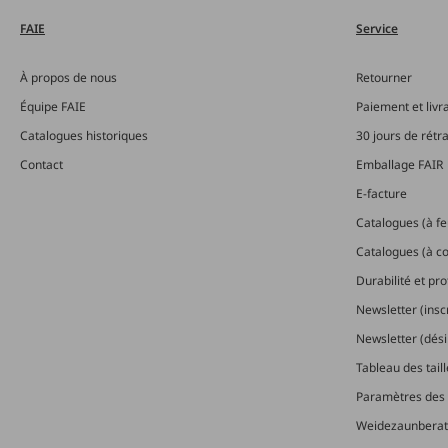
FAIE
Service
À propos de nous
Retourner
Équipe FAIE
Paiement et livr
Catalogues historiques
30 jours de rétr
Contact
Emballage FAIR
E-facture
Catalogues (à feu
Catalogues (à 
Durabilité et pr
Newsletter (insc
Newsletter (dési
Tableau des tail
Paramètres des 
Weidezaunberat