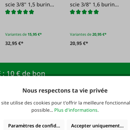
scie 3/8" 1,5 burin
scie 3/8" 1,6 burin
complet type 73
complet type 75
Variantes de
15,95 €*
Variantes de
20,95 €*
32,95 €*
20,95 €*
 : 10 € de bon
Nous respectons ta vie privée
newsletter FAIE et
Adresse e-mail
*
 site utilise des cookies pour t'offrir la meilleure fonctionnal
R !
possible...
Plus d'informations
.
Paramètres de confidentialité
Accepter uniquement les 