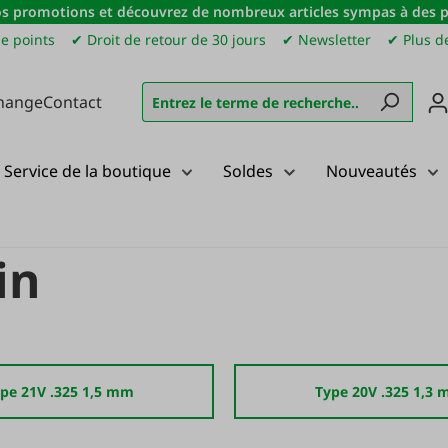
s promotions et découvrez de nombreux articles sympas à des pri
e points
✔ Droit de retour de 30 jours
✔ Newsletter
✔ Plus de
hange
Contact
Service de la boutique
Soldes
Nouveautés
in
pe 21V .325 1,5 mm
Type 20V .325 1,3