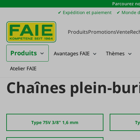
Parcourez no
sser au contenu principal
Passer à la recherche
Passer à la navigation principale
✔ Expédition et paiement
✔ Monde d
Produits
Promotions
Vente
Rec
Produits
Avantages FAIE
Thèmes
Atelier FAIE
Produits
Foresterie
Chaînes de scie
Chaînes plein-burin
Chaînes plein-bur
Type 75V 3/8" 1,6 mm
Ty