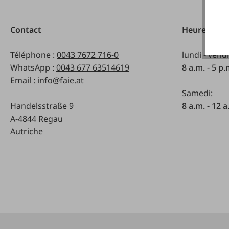
Contact
Heures d'ou
Téléphone :
0043 7672 716-0
lundi - vend
WhatsApp :
0043 677 63514619
8 a.m. - 5 p
Email :
info@faie.at
Samedi:
Handelsstraße 9
8 a.m. - 12 a
A-4844 Regau
Autriche