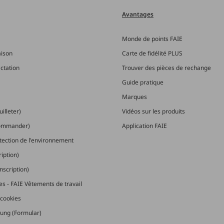
Avantages
Monde de points FAIE
aison
Carte de fidélité PLUS
actation
Trouver des pièces de rechange
Guide pratique
Marques
illeter)
Vidéos sur les produits
commander)
Application FAIE
otection de l'environnement
ription)
nscription)
les - FAIE Vêtements de travail
cookies
ung (Formular)