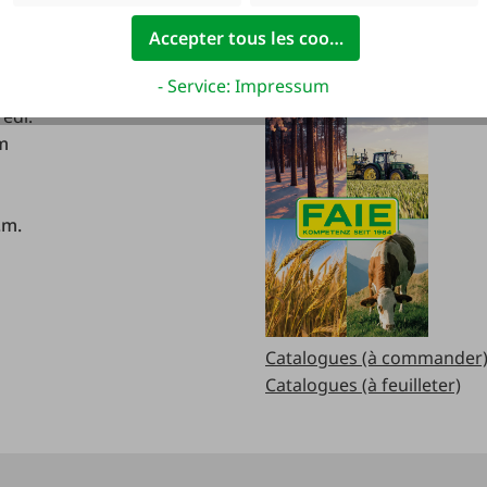
Accepter tous les cookies
verture:
Catalogues
- Service: Impressum
redi:
.m
.m.
Catalogues (à commander
Catalogues (à feuilleter)