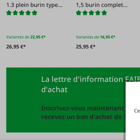
1.3 plein burin type
1,5 burin complet
20
type 21
Variantes de
22,95 €*
Variantes de
16,95 €*
26,95 €*
25,95 €*
La lettre d'information FAIE
d'achat
Inscrivez-vous maintenant à la 
Ce
recevez un bon d'achat de 10 EU