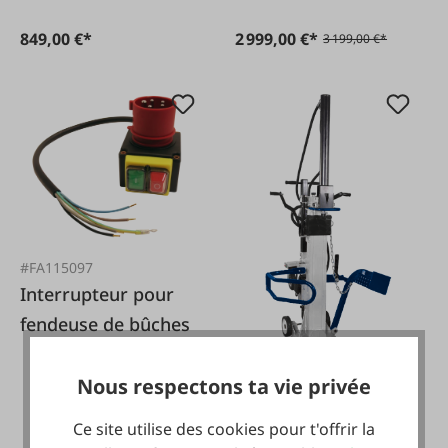
849,00 €*
2 999,00 €*
3 199,00 €*
#FA115097
Interrupteur pour
fendeuse de bûches
Nous respectons ta vie privée
#FA108564
Fendeuse de bûches
Ce site utilise des cookies pour t'offrir la
HSE 14-1100 400V