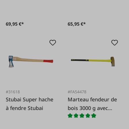
69,95 €*
65,95 €*
#31618
#FA54478
Stubai Super hache
Marteau fendeur de
à fendre Stubai
bois 3000 g avec
manche en fibre de
verre