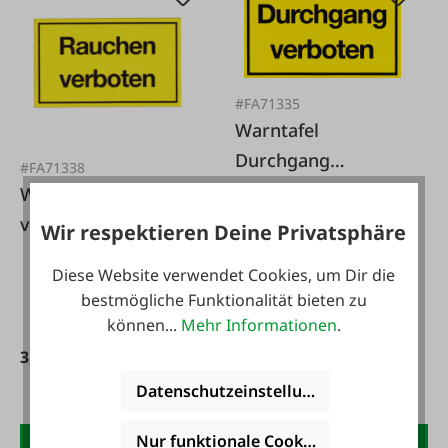
#FA71335
Warntafel
Durchgang
#FA71338
verboten
Warntafel 'Rauchen
verboten'
Wir respektieren Deine Privatsphäre
Diese Website verwendet Cookies, um Dir die
3,99 €*
bestmögliche Funktionalität bieten zu
können...
Mehr Informationen
.
3,99 €*
Datenschutzeinstellungen
Nur funktionale Cookies akzeptieren