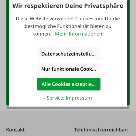
Wir respektieren Deine Privatsphäre
Der FAIE-Newsletter:
10,- Gutschein
Diese Website verwendet Cookies, um Dir die
bestmögliche Funktionalität bieten zu
können...
Mehr Informationen
.
Jetzt für den FAIE-Newsletter
anmelden und 10,- Gutschein
Datenschutzeinstellungen
sichern!
E-Mail-Adresse
*
Nur funktionale Cookies akzeptieren
Alle Cookies akzeptieren
Anmelden
- Service: Impressum
Kontakt
Telefonisch erreichbar: