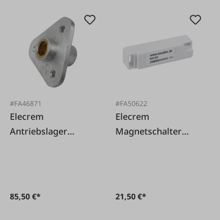
#FA46871
#FA50622
Elecrem
Elecrem
Antriebslager
Magnetschalter
Elecrem EBU12/19
Deckel Elecrem
Buttermaschine
85,50 €*
21,50 €*