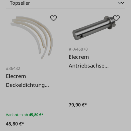
#FA46870
Elecrem
Antriebsachse
#36432
Elecrem
Elecrem
EBU12/EBU19
Deckeldichtung
Elecrem EBU/EBUM
79,90 €*
Varianten ab
45,80 €*
45,80 €*