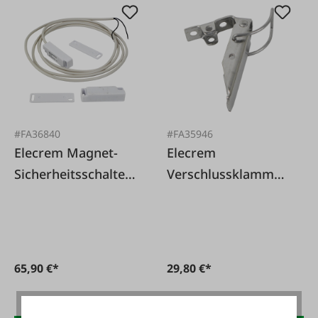
#FA36840
#FA35946
Elecrem Magnet-
Elecrem
Sicherheitsschalter
Verschlussklammer
Elecrem
Elecrem EBU12/19
Buttermaschine
65,90 €*
29,80 €*