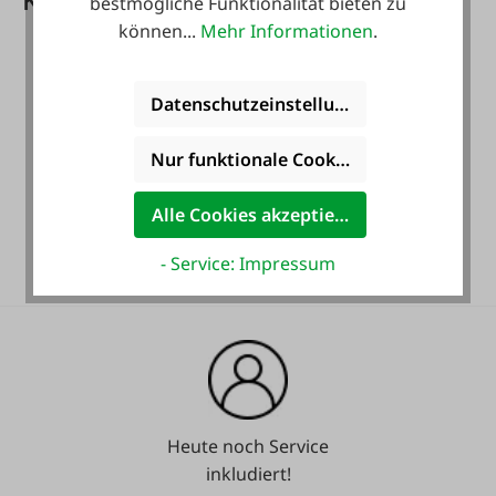
bestmögliche Funktionalität bieten zu
können...
Mehr Informationen
.
Datenschutzeinstellungen
Nur funktionale Cookies akzeptieren
Gratis Versand für ein
Alle Cookies akzeptieren
ganzes Jahr! *
- Service: Impressum
Heute noch Service
inkludiert!