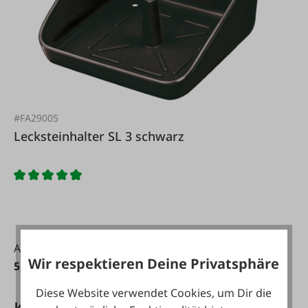
#FA29005
Lecksteinhalter SL 3 schwarz
Ab
Wir respektieren Deine Privatsphäre
5,06 €*
Diese Website verwendet Cookies, um Dir die
Kundenkarte PLUS Vorteile