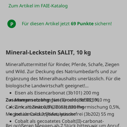
Zum Artikel im FAIE-Katalog
Für diesen Artikel jetzt
69 Punkte
sichern!
P
Mineral-Leckstein SALIT, 10 kg
Mineralfuttermittel für Rinder, Pferde, Schafe, Ziegen
und Wild. Zur Deckung des Natriumbedarfs und zur
Ergänzung des Mineralhaushalts unerlässlich. Für die
biologische Landwirtschaft geeignet!
Eisen als Eisencarbonat (3b101) 200 mg
Zusammensetzung:
Mangan als Mangan-(II)-oxid (3b502) 910 mg
Natriumchlorid 98,5%,
Calciumcarbonat 0,5%, Zusatzstoffvormischung 0,5%,
Zink als Zinkoxid (3b603) 890 mg
Magnesiumoxid 0,5%Analytische
Jod als Calciumjodat, wasserfrei (3b202) 55 mg
Cobalt als gecoatetes Cobalt(II)-carbonat-
Bei größeren Mengen ab 7 Stück bitten wir um Anruf,