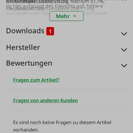
Bestandteile:
Granulat (3b304) 20 mg
Calcium 0,2%, Natrium 37,7%,
da hier aufgrund des Gewichts ggf. höhere
Magnesium 0,3%
Selen als Natriumselenit (E8) 11 mg
Versandkosten (Spedition) anfallen können!!!
Mehr
Zusatzstoffeje kg:
Downloads
1
Hersteller
Bewertungen
Fragen zum Artikel?
Fragen von anderen Kunden
Es sind noch keine Fragen zu diesem Artikel
vorhanden.