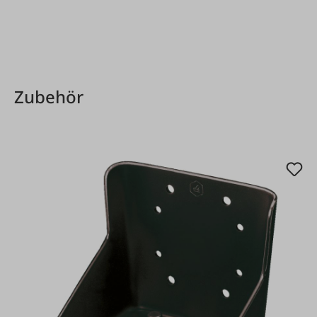
Produktgalerie überspringen
Zubehör