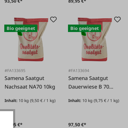
93,50 €*
89,95 €*
Bio geeignet
Bio geeignet
#FA133695
#FA133694
Samena Saatgut
Samena Saatgut
Nachsaat NA70 10kg
Dauerwiese B 70
10kg
Inhalt:
10 kg
(9,50 € / 1 kg)
Inhalt:
10 kg
(9,75 € / 1 kg)
94,95 €*
97,50 €*