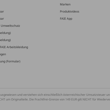
Marken
bar
Produktvideos
bar
FAIE App
& Umweltschutz
meldung)
meldung)
FAIE Arbeitskleidung
ungen
ung (Formular)
ausgewiesen und verstehen sich einschließlich österreichischer Umsatzsteuer 
CHT um Originalteile. Die Frachtfrei-Grenze von 149 EUR gilt NICHT für Wiederv