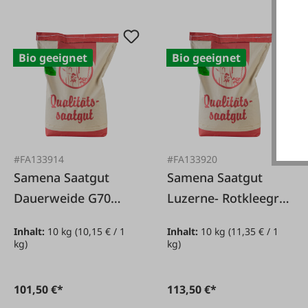
Bio geeignet
Bio geeignet
#FA133914
#FA133920
Samena Saatgut
Samena Saatgut
Dauerweide G70
Luzerne- Rotkleegras
10kg
LR 10kg
Inhalt:
10 kg
(10,15 € / 1
Inhalt:
10 kg
(11,35 € / 1
kg)
kg)
101,50 €*
113,50 €*