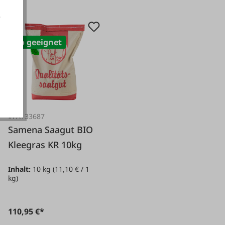
e
Bio geeignet
akzeptieren
#FA133687
Samena Saagut BIO
Kleegras KR 10kg
Inhalt:
10 kg
(11,10 € / 1
kg)
110,95 €*