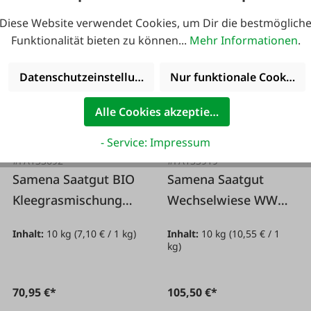
Diese Website verwendet Cookies, um Dir die bestmöglich
Funktionalität bieten zu können...
Mehr Informationen
.
Bio geeignet
Bio geeignet
Datenschutzeinstellungen
Nur funktionale Cookies 
Alle Cookies akzeptieren
- Service: Impressum
#FA133692
#FA133919
Samena Saatgut BIO
Samena Saatgut
Kleegrasmischung
Wechselwiese WW70
EK 10kg
10kg
Inhalt:
10 kg
(7,10 € / 1 kg)
Inhalt:
10 kg
(10,55 € / 1
kg)
70,95 €*
105,50 €*