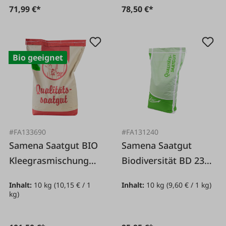
71,99 €*
78,50 €*
Bio geeignet
#FA133690
#FA131240
Samena Saatgut BIO
Samena Saatgut
Kleegrasmischung
Biodiversität BD 23
KM 10 kg
10 kg
Inhalt:
10 kg
(10,15 € / 1
Inhalt:
10 kg
(9,60 € / 1 kg)
kg)