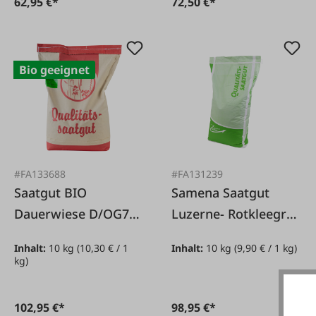
62,95 €*
72,50 €*
Bio geeignet
#FA133688
#FA131239
Saatgut BIO
Samena Saatgut
Dauerwiese D/OG70
Luzerne- Rotkleegras
10kg
LR 10 kg
Inhalt:
10 kg
(10,30 € / 1
Inhalt:
10 kg
(9,90 € / 1 kg)
kg)
102,95 €*
98,95 €*