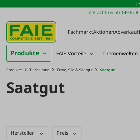
J
m Hauptinhalt springen
Zur Suche springen
Zur Hauptnavigation springen
✔ Frachtfrei ab 149 EUR
Fachmarkt
Aktionen
Abverkauf
Produkte
FAIE-Vorteile
Themenwelten
Produkte
Tierhaltung
Ernte, Silo & Saatgut
Saatgut
Saatgut
Hersteller
Preis