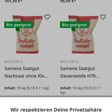
101,50 €*
95,95 €*
Bio geeignet
Bio geeignet
#FA133916
#FA133915
Samena Saatgut
Samena Saatgut
Nachsaat ohne Klee
Dauerweide H70
10kg
10kg
Inhalt:
10 kg
(9,10 € / 1 kg)
Inhalt:
10 kg
(10,55 € / 1
kg)
Wir respektieren Deine Privatsphäre
90,95 €*
105,50 €*