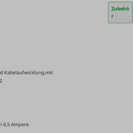
Zubehö
r
d Kabelaufwicklung,mit
g
m 6,5 Ampere