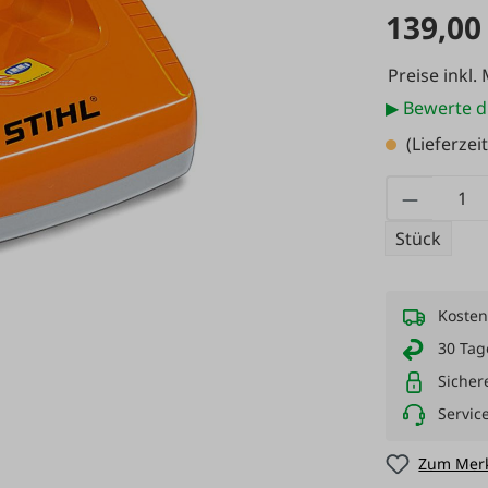
139,00
Preise inkl.
▶ Bewerte d
(Lieferzei
Produkt
Stück
Kosten
30 Tag
Sicher
Servic
Zum Merk