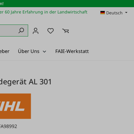
n!
r 60 Jahre Erfahrung in der Landwirtschaft
Deutsch
Du hast 0 Produkte auf dem Merkz
eber
Über Uns
FAIE-Werkstatt
adegerät AL 301
FA98992