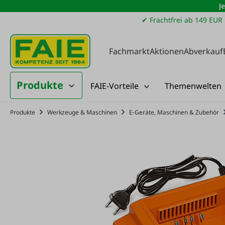
J
m Hauptinhalt springen
Zur Suche springen
Zur Hauptnavigation springen
✔ Frachtfrei ab 149 EUR
Fachmarkt
Aktionen
Abverkauf
Produkte
FAIE-Vorteile
Themenwelten
Produkte
Werkzeuge & Maschinen
E-Geräte, Maschinen & Zubehör