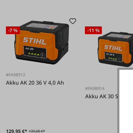
Produktgalerie überspringen
-7 %
-11 %
#FA98912
Akku AK 20 36 V 4,0 Ah
#FA98914
Akku AK 30 S 36 V 
129,95 €*
139,00 €*