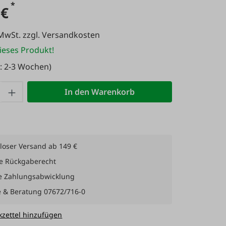
*
 €
 MwSt. zzgl. Versandkosten
ieses Produkt!
t: 2-3 Wochen)
 Anzahl: Gib den gewünschten Wert ein 
In den Warenkorb
loser Versand ab 149 €
e Rückgaberecht
e Zahlungsabwicklung
e & Beratung 07672/716-0
zettel hinzufügen