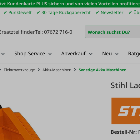
etzt Kundenkarte PLUS sichern und von vielen Vorteilen profitiere
✔ Punktewelt
✔ 30 Tage Rückgaberecht
✔ Newsletter
✔ Übe
Ersatzteilfinder
Tel: 07672 716-0
Shop-Service
Abverkauf
Neu
Ratg
Elektrowerkzeuge
Akku-Maschinen
Sonstige Akku Maschinen
Stihl L
Bestell-Nr: