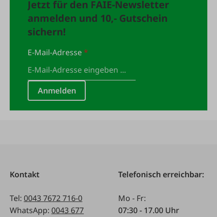
Jetzt für den FAIE-Newsletter
Räucherchips (1 Packung). Montage- und
anmelden und 10,- Gutschein
Bedienungsanleitungen für die Module.
sichern!
Vor der Montage des Räucherofens und der Module
lesen Sie bitte die Anleitungen sorgfältig durch und
E-Mail-Adresse
*
befolgen Sie die darin enthaltenen Empfehlungen,
insbesondere hinsichtlich der sicheren Nutzung.
Räucherofenkapazität: 200 L, Kammerhöhe: 100 cm,
Anmelden
Beladung: 15 - 20 kg. Maße: L x B x H: 51,50 x 52 x 103
cm Gewicht: 37,6 kg
Kontakt
Telefonisch erreichbar:
Tel:
0043 7672 716-0
Mo - Fr:
WhatsApp:
0043 677
07:30 - 17.00 Uhr