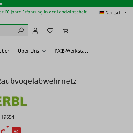
n!
r 60 Jahre Erfahrung in der Landwirtschaft
Deutsch
Du hast 0 Produkte auf dem Merkz
eber
Über Uns
FAIE-Werkstatt
Raubvogelabwehrnetz
119654
*
 €
%