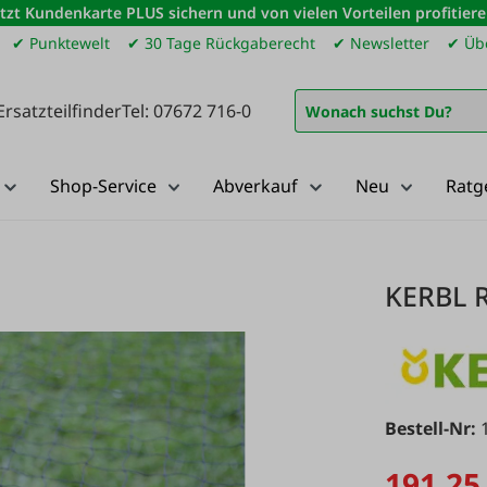
etzt Kundenkarte PLUS sichern und von vielen Vorteilen profitiere
✔ Punktewelt
✔ 30 Tage Rückgaberecht
✔ Newsletter
✔ Übe
Ersatzteilfinder
Tel: 07672 716-0
Shop-Service
Abverkauf
Neu
Ratg
KERBL 
Bestell-Nr:
191,25