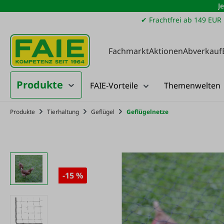
J
m Hauptinhalt springen
Zur Suche springen
Zur Hauptnavigation springen
✔ Frachtfrei ab 149 EUR
Fachmarkt
Aktionen
Abverkauf
Produkte
FAIE-Vorteile
Themenwelten
Produkte
Tierhaltung
Geflügel
Geflügelnetze
-15 %