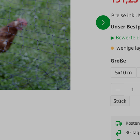
Preise inkl.
Unser Bestp
▶ Bewerte d
wenige l
ausw
Größe
5x10 m
Produkt
Stück
Kosten
30 Tag