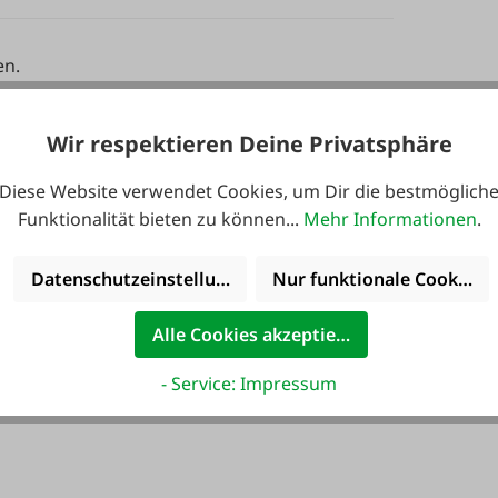
en.
Wir respektieren Deine Privatsphäre
Stückpreis
Fracht AT (0 = Standard)
Lieferzei
Diese Website verwendet Cookies, um Dir die bestmöglich
lager
78,62 €
0
92,50 €
Funktionalität bieten zu können...
Mehr Informationen
.
Werktag
lager
114,75 €
Datenschutzeinstellungen
Nur funktionale Cookies 
0
135,00 €
Werktag
Alle Cookies akzeptieren
wenig
191,25 €
0
225,00 €
1-3 Werk
- Service: Impressum