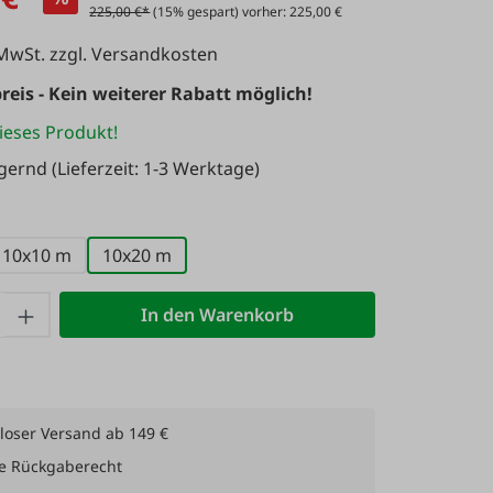
225,00 €*
(15% gespart) vorher: 225,00 €
 MwSt. zzgl. Versandkosten
reis - Kein weiterer Rabatt möglich!
ieses Produkt!
agernd
(Lieferzeit: 1-3 Werktage)
ählen
10x10 m
10x20 m
 Anzahl: Gib den gewünschten Wert ein 
In den Warenkorb
loser Versand ab 149 €
e Rückgaberecht