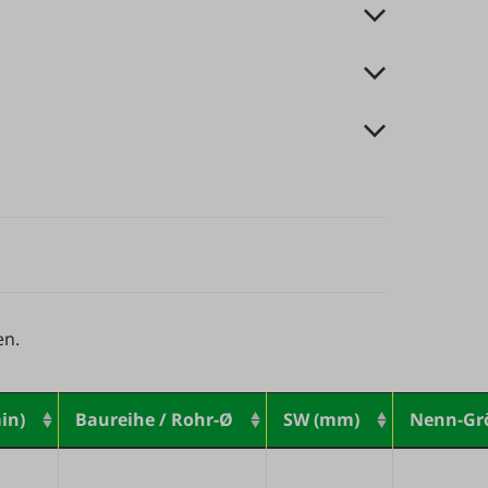
en.
in)
Baureihe / Rohr-Ø
SW (mm)
Nenn-Gr