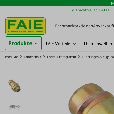
J
m Hauptinhalt springen
Zur Suche springen
Zur Hauptnavigation springen
✔ Frachtfrei ab 149 EUR
Fachmarkt
Aktionen
Abverkauf
Produkte
FAIE-Vorteile
Themenwelten
Produkte
Landtechnik
Hydraulikprogramm
Kupplungen & Kugelh