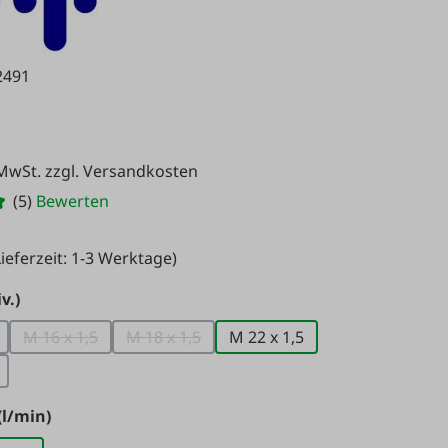
2491
 MwSt. zzgl. Versandkosten
(5)
Bewerten
ieferzeit: 1-3 Werktage)
auswählen
v.)
M 16 x 1,5
M 18 x 1,5
M 22 x 1,5
 Option ist zurzeit nicht verfügbar.)
(Diese Option ist zurzeit nicht verfügbar.)
(Diese Option ist zurzeit nicht verfügbar.)
 Option ist zurzeit nicht verfügbar.)
auswählen
(l/min)