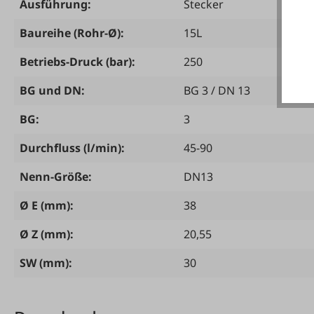
Ausführung:
Stecker
Baureihe (Rohr-Ø):
15L
Betriebs-Druck (bar):
250
BG und DN:
BG 3 / DN 13
BG:
3
Durchfluss (l/min):
45-90
Nenn-Größe:
DN13
Ø E (mm):
38
Ø Z (mm):
20,55
SW (mm):
30