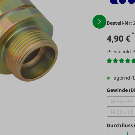
Bestell-Nr:
*
4,90 €
Preise inkl.
lagernd
(L
Gewinde (Di
M 14 x 1,5
(Diese
M 26 x 1,5
(Diese
Durchfluss 