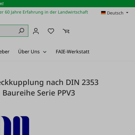
n!
r 60 Jahre Erfahrung in der Landwirtschaft
Deutsch
Du hast 0 Produkte auf dem Merkz
eber
Über Uns
FAIE-Werkstatt
eckkupplung nach DIN 2353
te Baureihe Serie PPV3