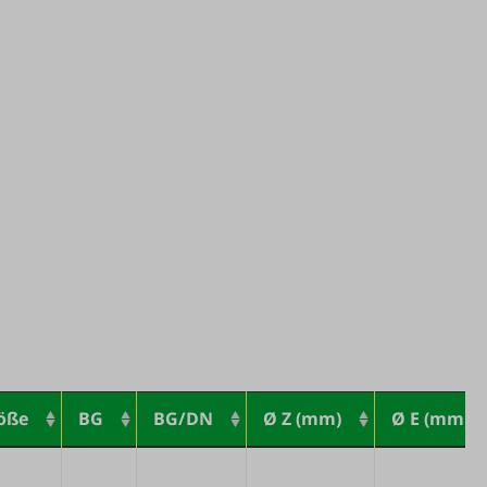
öße
BG
BG/DN
Ø Z (mm)
Ø E (mm)