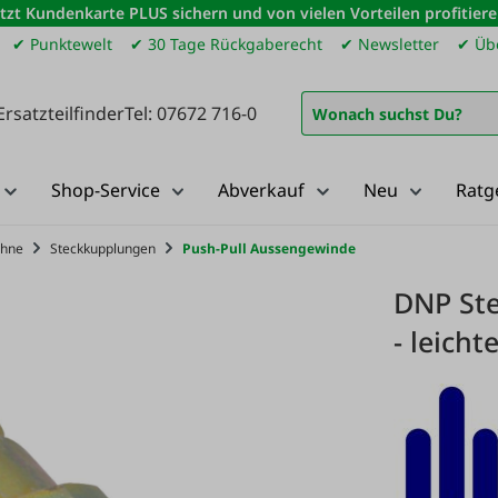
etzt Kundenkarte PLUS sichern und von vielen Vorteilen profitiere
✔ Punktewelt
✔ 30 Tage Rückgaberecht
✔ Newsletter
✔ Übe
Ersatzteilfinder
Tel: 07672 716-0
Shop-Service
Abverkauf
Neu
Ratg
ähne
Steckkupplungen
Push-Pull Aussengewinde
DNP St
- leich