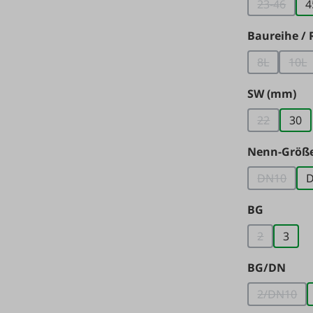
23-46
4
(Diese Op
Baureihe /
8L
10L
(Diese Opti
(Di
au
SW (mm)
22
30
(Diese Opti
Nenn-Größ
DN10
(Diese Op
auswäh
BG
2
3
(Diese Opti
aus
BG/DN
2/DN10
(Diese O