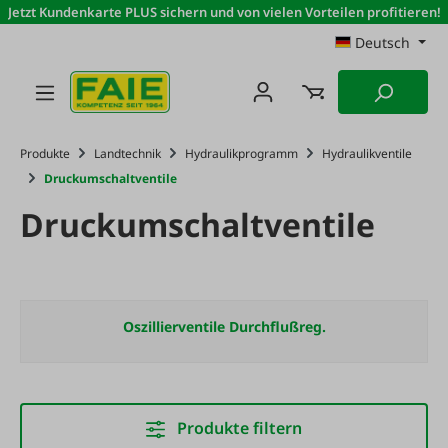
Jetzt Kundenkarte PLUS sichern und von vielen Vorteilen profitieren!
Zum Hauptinhalt springen
Deutsch
Produkte
Landtechnik
Hydraulikprogramm
Hydraulikventile
Druckumschaltventile
Druckumschaltventile
Oszillierventile Durchflußreg.
Produkte filtern