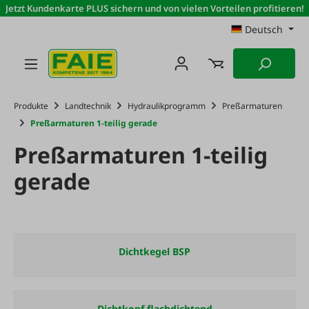
Jetzt Kundenkarte PLUS sichern und von vielen Vorteilen profitieren!
Zum Hauptinhalt springen
Deutsch
Produkte
Landtechnik
Hydraulikprogramm
Preßarmaturen
Preßarmaturen 1-teilig gerade
Preßarmaturen 1-teilig
gerade
Dichtkegel BSP
Dichtkopf flachdichtend