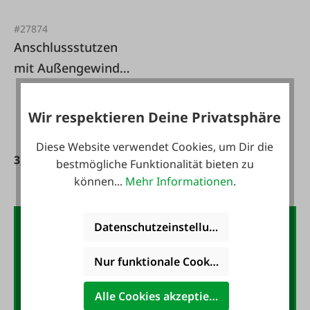
#27874
Anschlussstutzen
mit Außengewinde,
leichte Reihe
Wir respektieren Deine Privatsphäre
Diese Website verwendet Cookies, um Dir die
3,90 €*
bestmögliche Funktionalität bieten zu
können...
Mehr Informationen
.
Datenschutzeinstellungen
Der FAIE-Newsletter:
10,- Gutschein
Nur funktionale Cookies akzeptieren
Jetzt für den FAIE-Newsletter
Alle Cookies akzeptieren