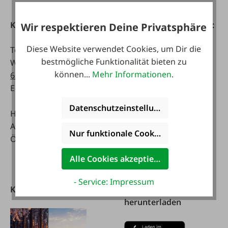
Kontakt
Telefonisch erreichbar:
Wir respektieren Deine Privatsphäre
Diese Website verwendet Cookies, um Dir die
Tel:
0043 7672 716-0
Mo - Fr:
bestmögliche Funktionalität bieten zu
WhatsApp:
0043 677
07:30 - 17.00 Uhr
können...
Mehr Informationen
.
63514619
Sa:
E-Mail:
info@faie.at
08:00 - 12:00 Uhr
Datenschutzeinstellungen
Handelsstraße 9
Fachmarkt
A-4844 Regau
Mo - Fr:
Nur funktionale Cookies akzeptieren
Österreich
08:00 - 17:00 Uhr
Sa:
Alle Cookies akzeptieren
08:00 - 12:00 Uhr
- Service: Impressum
Kataloge
FAIE App
herunterladen