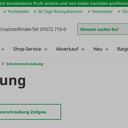
etzt Kundenkarte PLUS sichern und von vielen Vorteilen profitiere
✔ Punktewelt
✔ 30 Tage Rückgaberecht
✔ Newsletter
✔ Übe
Ersatzteilfinder
Tel: 07672 716-0
Shop-Service
Abverkauf
Neu
Ratg
Schottverschraubung
bung
verschraubung Zollgew.