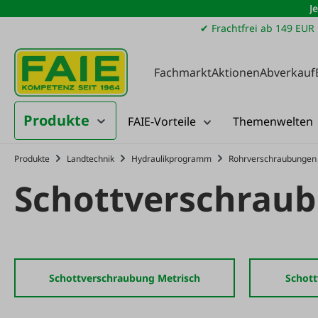
J
m Hauptinhalt springen
Zur Suche springen
Zur Hauptnavigation springen
✔ Frachtfrei ab 149 EUR
Fachmarkt
Aktionen
Abverkauf
Produkte
FAIE-Vorteile
Themenwelten
Produkte
Landtechnik
Hydraulikprogramm
Rohrverschraubungen
Schottverschrau
Schottverschraubung Metrisch
Schott