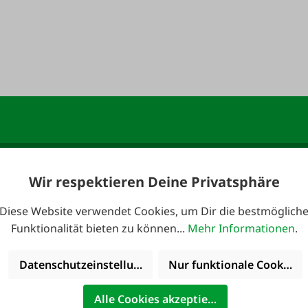
Wir respektieren Deine Privatsphäre
anmelden und 10,-
E-Mail-Adresse
*
Diese Website verwendet Cookies, um Dir die bestmöglich
Funktionalität bieten zu können...
Mehr Informationen
.
Datenschutzeinstellungen
Nur funktionale Cookies 
 erreichbar:
Kataloge
Alle Cookies akzeptieren