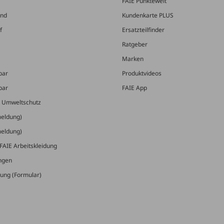
FAIE Punktewelt
and
Kundenkarte PLUS
f
Ersatzteilfinder
Ratgeber
Marken
bar
Produktvideos
bar
FAIE App
& Umweltschutz
meldung)
meldung)
FAIE Arbeitskleidung
ungen
ung (Formular)