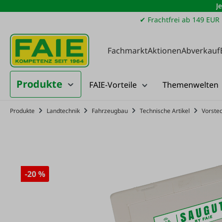
J
m Hauptinhalt springen
Zur Suche springen
Zur Hauptnavigation springen
✔ Frachtfrei ab 149 EUR
Fachmarkt
Aktionen
Abverkauf
Produkte
FAIE-Vorteile
Themenwelten
Produkte
Landtechnik
Fahrzeugbau
Technische Artikel
Vorste
-20 %