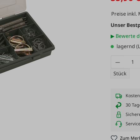
Preise inkl.
Unser Bestp
▶ Bewerte d
lagernd
(L
Produkt
Stück
Kosten
30 Tag
Sicher
Servic
Zum Merk