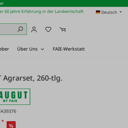
n!
r 60 Jahre Erfahrung in der Landwirtschaft
Deutsch
Du hast 0 Produkte auf dem Merkz
eber
Über Uns
FAIE-Werkstatt
Agrarset, 260-tlg.
FA39376
*
€
%