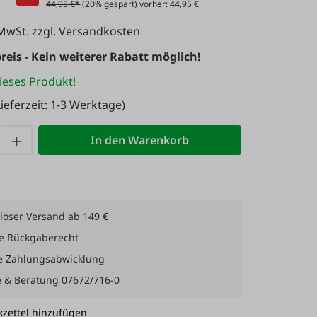
44,95 €*
(20% gespart) vorher: 44,95 €
 MwSt. zzgl. Versandkosten
reis - Kein weiterer Rabatt möglich!
ieses Produkt!
ieferzeit: 1-3 Werktage)
 Anzahl: Gib den gewünschten Wert ein 
In den Warenkorb
loser Versand ab 149 €
e Rückgaberecht
e Zahlungsabwicklung
e & Beratung 07672/716-0
zettel hinzufügen