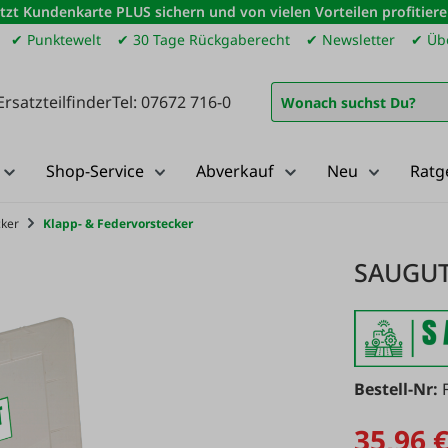
etzt Kundenkarte PLUS sichern und von vielen Vorteilen profitiere
✔ Punktewelt
✔ 30 Tage Rückgaberecht
✔ Newsletter
✔ Übe
Ersatzteilfinder
Tel: 07672 716-0
Shop-Service
Abverkauf
Neu
Ratg
cker
Klapp- & Federvorstecker
SAUGUT 
Bestell-Nr:
35,96 