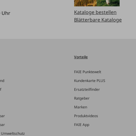
Kataloge bestellen
0 Uhr
Blätterbare Kataloge
Vorteile
FAIE Punktewelt
and
Kundenkarte PLUS
f
Ersatzteilfinder
Ratgeber
Marken
bar
Produktvideos
bar
FAIE App
& Umweltschutz