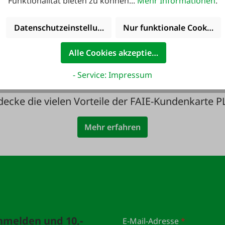
Funktionalität bieten zu können...
Mehr Informationen
.
ute noch Service
36 Monate
Datenschutzeinstellungen
Nur funktionale Cookies 
inkludiert!
Langzeit-Garanti
Alle Cookies akzeptieren
- Service: Impressum
decke die vielen Vorteile der FAIE-Kundenkarte P
Mehr erfahren
anmelden und 10,-
E-Mail-Adresse
*