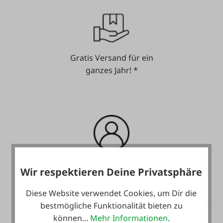
Gratis Versand für ein
ganzes Jahr! *
Heute noch Service
Wir respektieren Deine Privatsphäre
inkludiert!
Diese Website verwendet Cookies, um Dir die
bestmögliche Funktionalität bieten zu
können...
Mehr Informationen
.