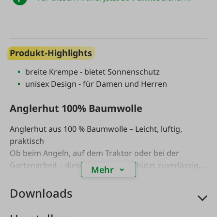
Produkt-Highlights
breite Krempe - bietet Sonnenschutz
unisex Design - für Damen und Herren
Anglerhut 100% Baumwolle
Anglerhut aus 100 % Baumwolle – Leicht, luftig,
praktisch
Ob beim Angeln, auf dem Traktor oder bei der
Gartenarbeit – dieser Anglerhut schützt zuverlässig
Mehr
vor Sonne und leichtem Regen. Aus 100 % Baumwolle
gefertigt, ist er besonders angenehm zu tragen:
Downloads
atmungsaktiv, weich und hautfreundlich – auch an
warmen Tagen.