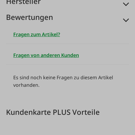
Hersteller
Die breite Krempe bietet Schatten für Gesicht und
Nacken. So behalten Sie einen kühlen Kopf, egal ob
Bewertungen
am Wasser, auf dem Feld oder beim Wandern. Dank
Einheitsgröße mit flexiblem Sitz passt der Hut den
Fragen zum Artikel?
meisten Erwachsenen bequem – ohne Druckgefühl.
Der Klassiker unter den Sonnenhüten gehört in jede
Ausrüstung – robust, pflegeleicht und vielseitig
Fragen von anderen Kunden
einsetzbar. Einfach zusammenfalten und in der
Tasche verstauen – ideal für unterwegs.
Ein nützlicher Begleiter für jeden Tag im Freien!
Es sind noch keine Fragen zu diesem Artikel
Bitte beachten Sie: Die Farbe ist nicht frei wählbar
vorhanden.
und wird nach Verfügbarkeit geliefert.
Einheitsgröße
Kundenkarte PLUS Vorteile