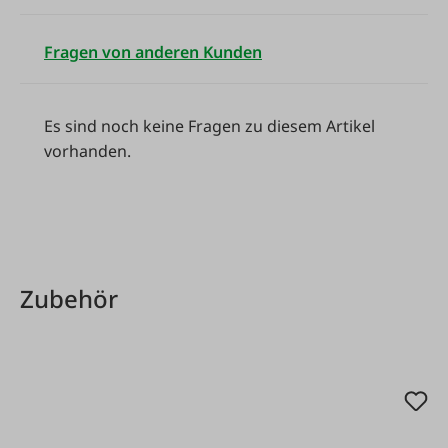
Füllleistung 8 l/min bei 3 bar
Fragen von anderen Kunden
Max. Leitungsdruck 8 bar.
Anschlussgewinde 1/2 Zoll Außengewinde.
Es sind noch keine Fragen zu diesem Artikel
vorhanden.
200x95x100 mm (LxBxH)
Produktgalerie überspringen
Zubehör