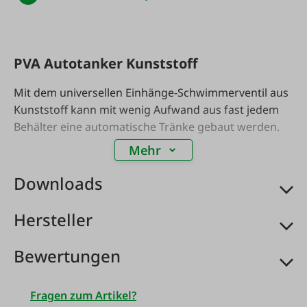
PVA Autotanker Kunststoff
Mit dem universellen Einhänge-Schwimmerventil aus
Kunststoff kann mit wenig Aufwand aus fast jedem
Behälter eine automatische Tränke gebaut werden.
Mehr
Das Schwimmerventil ist mit einem
Kunststoffgehäuse verdeckt und somit geschützt.
Downloads
Der Befestigungsbügel ist aus Edelstahl. Durch die
Flügelschraube kann dieser leicht fixiert werden. Der
Hersteller
Füllstand kann durch das PEKI -Schwimmerventil
stufenlos reguliert werden.
Bewertungen
Gewicht ca. 1 kg.
Fragen zum Artikel?