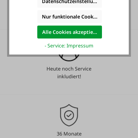
Datenschutzeinstellungen
Gratis Versand für ein
ganzes Jahr! *
Nur funktionale Cookies akzeptieren
Alle Cookies akzeptieren
- Service: Impressum
Heute noch Service
inkludiert!
36 Monate