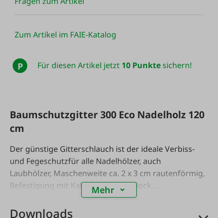
Fragen zum Artikel
Zum Artikel im FAIE-Katalog
Für diesen Artikel jetzt
10 Punkte
sichern!
P
Baumschutzgitter 300 Eco Nadelholz 120
cm
Der günstige Gitterschlauch ist der ideale Verbiss-
und Fegeschutzfür alle Nadelhölzer, auch
Laubhölzer, Maschenweite ca. 2 x 3 cm rautenförmig,
Befestigung mit Kabelbinder an Pflock,
Mehr
Wuchsraumdurchmesser 20 cm, 4 - 5 Jahre UV-
beständig120 cm hoch, einfach kürzbar,
Downloads