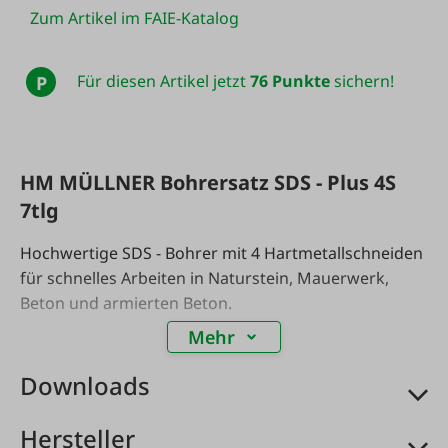
Zum Artikel im FAIE-Katalog
Für diesen Artikel jetzt
76 Punkte
sichern!
P
HM MÜLLNER Bohrersatz SDS - Plus 4S
7tlg
Hochwertige SDS - Bohrer mit 4 Hartmetallschneiden
für schnelles Arbeiten in Naturstein, Mauerwerk,
Beton und armierten Beton.
Mehr
Wesentlich bessere Bohrleistung und Lebensdauer
gegenüber billigen 2- Schneid Bohrer.
Downloads
Inhalt: je 1 Bohrer: 5, 6 und 8 mm Länge 110 mm und
Hersteller