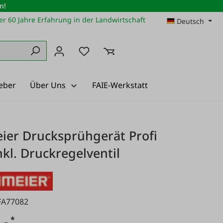
n!
r 60 Jahre Erfahrung in der Landwirtschaft
Deutsch
Du hast 0 Produkte auf dem Merkz
eber
Über Uns
FAIE-Werkstatt
ier Drucksprühgerät Profi
nkl. Druckregelventil
FA77082
*