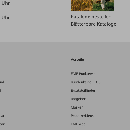
0 Uhr
Kataloge bestellen
0 Uhr
Blätterbare Kataloge
Vorteile
FAIE Punktewelt
and
Kundenkarte PLUS
f
Ersatzteilfinder
Ratgeber
Marken
bar
Produktvideos
bar
FAIE App