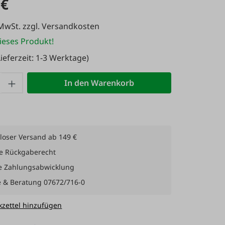
 €
 MwSt. zzgl. Versandkosten
ieses Produkt!
ieferzeit: 1-3 Werktage)
 Anzahl: Gib den gewünschten Wert ein 
In den Warenkorb
loser Versand ab 149 €
e Rückgaberecht
e Zahlungsabwicklung
e & Beratung 07672/716-0
zettel hinzufügen