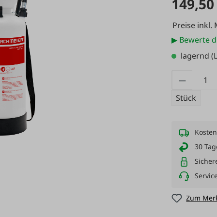
149,50
Preise inkl.
▶ Bewerte d
lagernd
(L
Produkt
Stück
Kosten
30 Tag
Sicher
Servic
Zum Merk