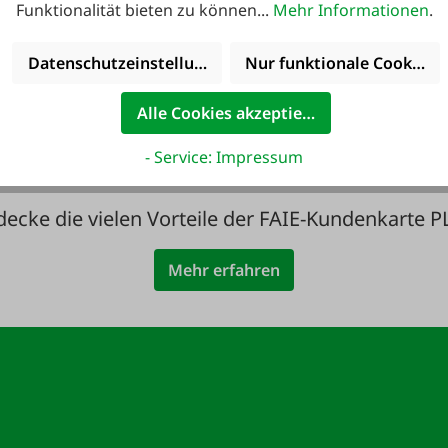
Funktionalität bieten zu können...
Mehr Informationen
.
ute noch Service
36 Monate
Datenschutzeinstellungen
Nur funktionale Cookies 
inkludiert!
Langzeit-Garanti
Alle Cookies akzeptieren
- Service: Impressum
decke die vielen Vorteile der FAIE-Kundenkarte P
Mehr erfahren