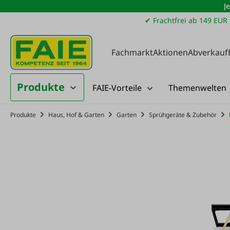
J
m Hauptinhalt springen
Zur Suche springen
Zur Hauptnavigation springen
✔ Frachtfrei ab 149 EUR
Fachmarkt
Aktionen
Abverkauf
Produkte
FAIE-Vorteile
Themenwelten
Produkte
Haus, Hof & Garten
Garten
Sprühgeräte & Zubehör