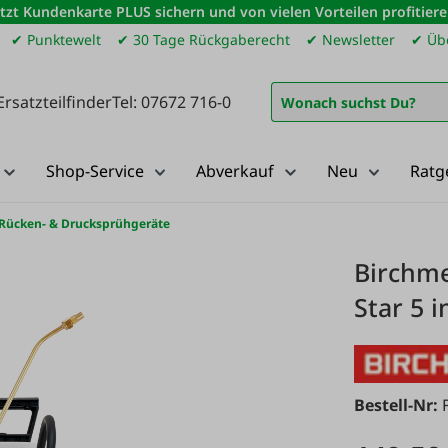
etzt Kundenkarte PLUS sichern und von vielen Vorteilen profitiere
✔ Punktewelt
✔ 30 Tage Rückgaberecht
✔ Newsletter
✔ Übe
Ersatzteilfinder
Tel: 07672 716-0
Shop-Service
Abverkauf
Neu
Ratg
Rücken- & Drucksprühgeräte
Birchme
Star 5 i
Bestell-Nr: