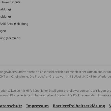
& Umweltschutz
meldung)
meldung)
FAIE Arbeitskleidung
ungen
ung (Formular)
ausgewiesen und verstehen sich einschließlich österreichischer Umsatzsteuer 
CHT um Originalteile. Die Frachtfrei-Grenze von 149 EUR gilt NICHT für Wiederv
oder teilweise mit Hilfe künstlicher Intelligenz erstellt worden sein. Wir legen g
Nutzung KI – generierter Inhalte ergeben könnten. Für Rückfragen oder Hinweise
atenschutz
Impressum
Barrierefreiheitserklärung