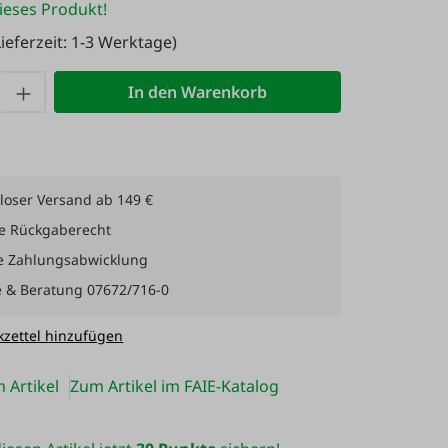
ieses Produkt!
ieferzeit: 1-3 Werktage)
 Anzahl: Gib den gewünschten Wert ein 
In den Warenkorb
loser Versand ab 149 €
e Rückgaberecht
e Zahlungsabwicklung
e & Beratung 07672/716-0
zettel hinzufügen
 Artikel
Zum Artikel im FAIE-Katalog