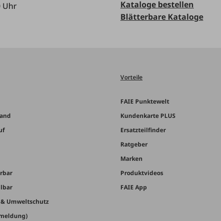
Kataloge bestellen
0 Uhr
Blätterbare Kataloge
Vorteile
FAIE Punktewelt
sand
Kundenkarte PLUS
uf
Ersatzteilfinder
Ratgeber
Marken
erbar
Produktvideos
llbar
FAIE App
t & Umweltschutz
nmeldung)