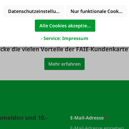
ute noch Service
36 Monate
inkludiert!
Langzeit-Garant
Datenschutzeinstellungen
Nur funktionale Cookies 
Alle Cookies akzeptieren
- Service: Impressum
cke die vielen Vorteile der FAIE-Kundenkarte
Mehr erfahren
anmelden und 10,-
E-Mail-Adresse
*