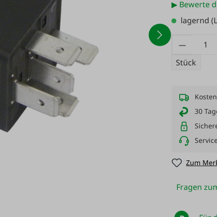
▶ Bewerte d
lagernd
(L
Produkt
Stück
Kosten
30 Tag
Sicher
Servic
Zum Merk
Fragen zum