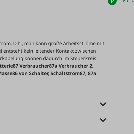
Für d
P
strom. D.h., man kann große Arbeitsströme mit
i entsteht kein leitender Kontakt zwischen
Verkabelung können dadurch im Steuerkreis
tterie
87 Verbraucher
87a Verbraucher 2,
Masse
86 von Schalter, Schaltstrom
87, 87a