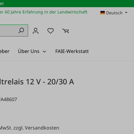
n!
r 60 Jahre Erfahrung in der Landwirtschaft
Deutsch
Du hast 0 Produkte auf dem Merkz
eber
Über Uns
FAIE-Werkstatt
trelais 12 V - 20/30 A
FA48607
 MwSt. zzgl. Versandkosten