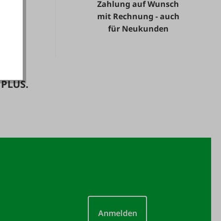
Zahlung auf Wunsch
ie.
mit Rechnung - auch
akzeptieren
für Neukunden
 PLUS.
Anmelden