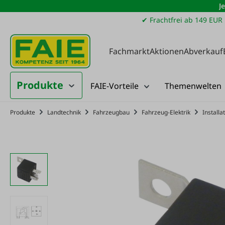
J
m Hauptinhalt springen
Zur Suche springen
Zur Hauptnavigation springen
✔ Frachtfrei ab 149 EUR
Fachmarkt
Aktionen
Abverkauf
Produkte
FAIE-Vorteile
Themenwelten
Produkte
Landtechnik
Fahrzeugbau
Fahrzeug-Elektrik
Installa