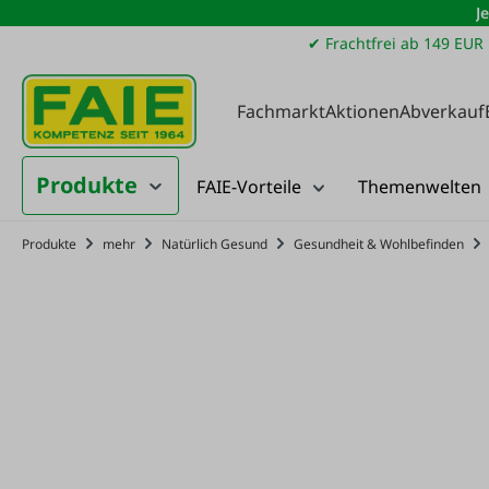
J
m Hauptinhalt springen
Zur Suche springen
Zur Hauptnavigation springen
✔ Frachtfrei ab 149 EUR
Fachmarkt
Aktionen
Abverkauf
Produkte
FAIE-Vorteile
Themenwelten
Produkte
mehr
Natürlich Gesund
Gesundheit & Wohlbefinden