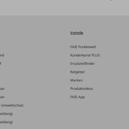
Vorteile
FAIE Punktewelt
and
Kundenkarte PLUS
f
Ersatzteilfinder
Ratgeber
Marken
bar
Produktvideos
bar
FAIE App
& Umweltschutz
meldung)
meldung)