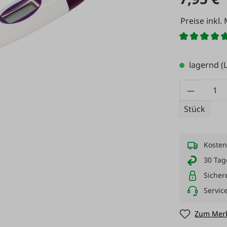
Preise inkl.
lagernd
(L
Produkt
Stück
Kosten
30 Tag
Sicher
Servic
Zum Merk