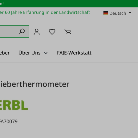
n!
r 60 Jahre Erfahrung in der Landwirtschaft
Deutsch
Du hast 0 Produkte auf dem Merkz
eber
Über Uns
FAIE-Werkstatt
Fieberthermometer
FA70079