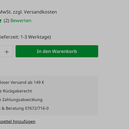
 MwSt. zzgl. Versandkosten
(2)
Bewerten
ieferzeit: 1-3 Werktage)
 Anzahl: Gib den gewünschten Wert ein 
In den Warenkorb
loser Versand ab 149 €
e Rückgaberecht
e Zahlungsabwicklung
e & Beratung 07672/716-0
zettel hinzufügen