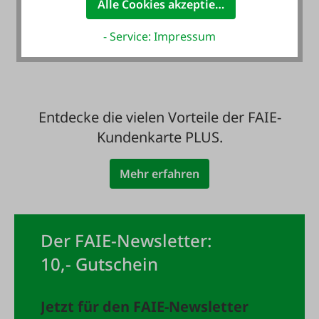
Zahlung auf Wunsch
Alle Cookies akzeptieren
mit Rechnung - auch
- Service: Impressum
für Neukunden
Entdecke die vielen Vorteile der FAIE-
Kundenkarte PLUS.
Mehr erfahren
Der FAIE-Newsletter:
10,- Gutschein
Jetzt für den FAIE-Newsletter