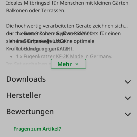
Ideales Mitbringsel für Menschen mit kleinen Gärten,
Balkonen oder Terrassen.
Die hochwertig verarbeiteten Geräte zeichnen sich
durch einen 3-Zonen-Griff aus, der stets für einen
1 x Gartenschere Bypass RR 2500
sicheren Grip sorgt und eine optimale
1 x Blumenkelle LU-2K
Kraftübertragung garantiert.
1 x Handgrubber KA-2K
1 x Fugenkratzer KF-2K Made in Germany.
Mehr
Im Set enthalten sind:
Downloads
Hersteller
Bewertungen
Fragen zum Artikel?