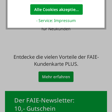
Alle Cookies akzeptieren
Zahlung auf Wunsch
- Service: Impressum
mit Rechnung - auch
für Neukunden
Entdecke die vielen Vorteile der FAIE-
Kundenkarte PLUS.
Mehr erfahren
Der FAIE-Newsletter:
10,- Gutschein