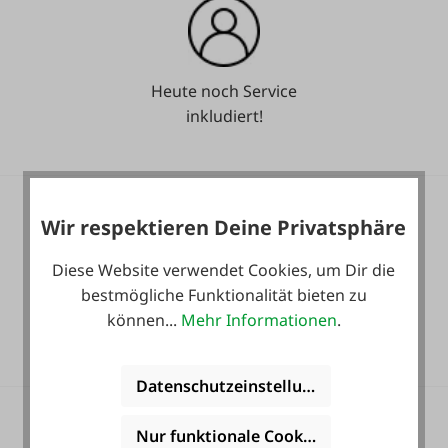
Heute noch Service
inkludiert!
Wir respektieren Deine Privatsphäre
Diese Website verwendet Cookies, um Dir die
bestmögliche Funktionalität bieten zu
36 Monate
können...
Mehr Informationen
.
Langzeit-Garantie.
Datenschutzeinstellungen
Nur funktionale Cookies akzeptieren