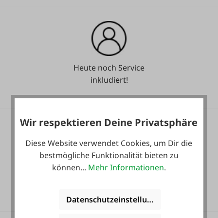
Heute noch Service
inkludiert!
Wir respektieren Deine Privatsphäre
Diese Website verwendet Cookies, um Dir die
bestmögliche Funktionalität bieten zu
können...
Mehr Informationen
.
36 Monate
Langzeit-Garantie.
Datenschutzeinstellungen