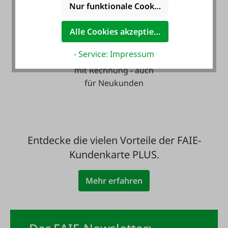
Nur funktionale Cookies akzeptieren
Alle Cookies akzeptieren
- Service: Impressum
Zahlung auf Wunsch
mit Rechnung - auch
für Neukunden
Entdecke die vielen Vorteile der FAIE-
Kundenkarte PLUS.
Mehr erfahren