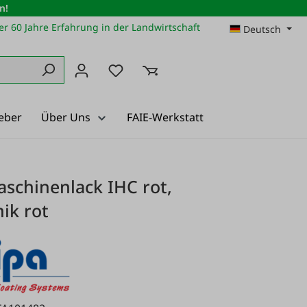
n!
r 60 Jahre Erfahrung in der Landwirtschaft
Deutsch
Du hast 0 Produkte auf dem Merkz
eber
Über Uns
FAIE-Werkstatt
schinenlack IHC rot,
ik rot