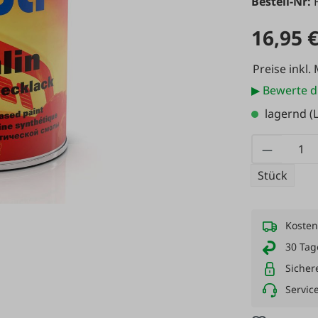
Bestell-Nr:
16,95 
Preise inkl.
▶ Bewerte d
lagernd
(L
Produkt
Stück
Kosten
30 Tag
Sicher
Servic