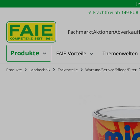
J
m Hauptinhalt springen
Zur Suche springen
Zur Hauptnavigation springen
✔ Frachtfrei ab 149 EUR
Fachmarkt
Aktionen
Abverkauf
Produkte
FAIE-Vorteile
Themenwelten
Produkte
Landtechnik
Traktorteile
Wartung/Serivce/Pflege/Filter