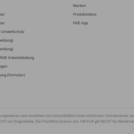
Marken
bar
Produktvideos
bar
FAIE App
& Umweltschutz
meldung)
meldung)
FAIE Arbeitskleidung
ungen
ung (Formular)
ausgewiesen und verstehen sich einschließlich österreichischer Umsatzsteuer 
CHT um Originalteile. Die Frachtfrei-Grenze von 149 EUR gilt NICHT für Wiederv