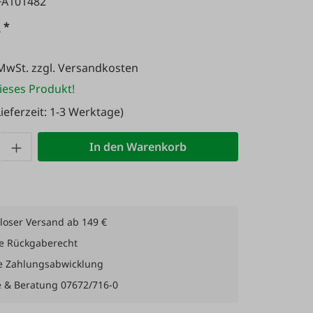
FA101482
*
€
 MwSt. zzgl. Versandkosten
ieses Produkt!
ieferzeit: 1-3 Werktage)
 Anzahl: Gib den gewünschten Wert ein 
In den Warenkorb
loser Versand ab 149 €
e Rückgaberecht
e Zahlungsabwicklung
e & Beratung 07672/716-0