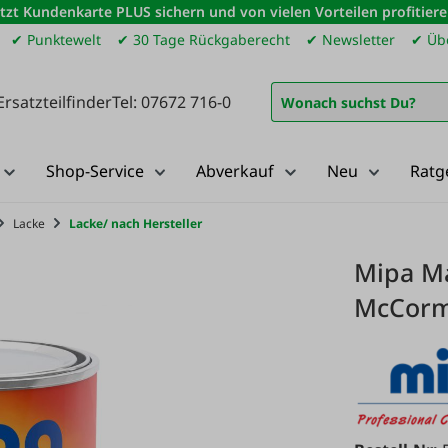
etzt Kundenkarte PLUS sichern und von vielen Vorteilen profitiere
✔ Punktewelt
✔ 30 Tage Rückgaberecht
✔ Newsletter
✔ Übe
Ersatzteilfinder
Tel: 07672 716-0
Shop-Service
Abverkauf
Neu
Ratg
Lacke
Lacke/ nach Hersteller
Mipa Ma
McCorm