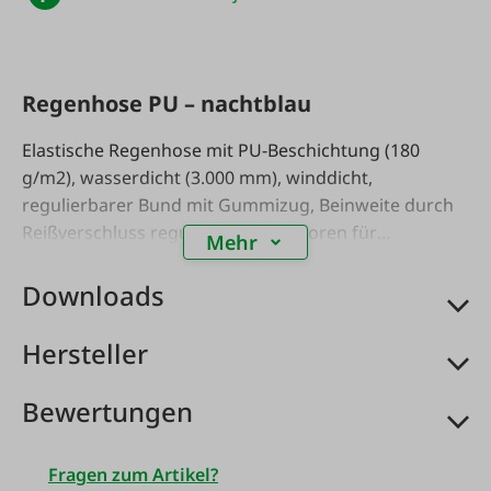
Regenhose PU – nachtblau
Elastische Regenhose mit PU-Beschichtung (180
g/m2), wasserdicht (3.000 mm), winddicht,
regulierbarer Bund mit Gummizug, Beinweite durch
Reißverschluss regulierbar, Reflektoren für
Mehr
zusätzliche Sicherheit. Material: 100% Polyester.
Größe: S-3XL.
Downloads
Hersteller
Bewertungen
Fragen zum Artikel?