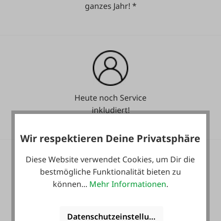
ganzes Jahr! *
Heute noch Service
inkludiert!
Wir respektieren Deine Privatsphäre
Diese Website verwendet Cookies, um Dir die
bestmögliche Funktionalität bieten zu
können...
Mehr Informationen
.
36 Monate
Langzeit-Garantie.
Datenschutzeinstellungen