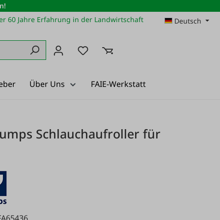
n!
r 60 Jahre Erfahrung in der Landwirtschaft
Deutsch
Du hast 0 Produkte auf dem Merkz
eber
Über Uns
FAIE-Werkstatt
mps Schlauchaufroller für
FA65436