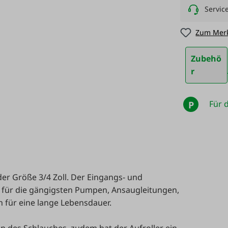
Servic
Zum Merk
Zubehö
r
Für d
P
der Größe 3/4 Zoll. Der Eingangs- und
d für die gängigsten Pumpen, Ansaugleitungen,
h für eine lange Lebensdauer.
en des Schlauches, zudem hat der Aufroller ein