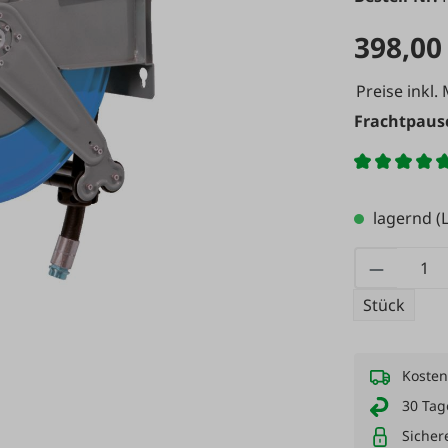
398,00
Preise inkl.
Frachtpausc
lagernd
(L
Produkt
Stück
Kosten
30 Tag
Sicher