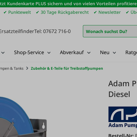
etzt Kundenkarte PLUS sichern und von vielen Vorteilen profitiere
✔ Punktewelt
✔ 30 Tage Rückgaberecht
✔ Newsletter
✔ Übe
Ersatzteilfinder
Tel: 07672 716-0
Shop-Service
Abverkauf
Neu
Ratg
umpen & Tanks
Zubehör & E-Teile für Treibstoffpumpen
Adam Pu
Diesel
Bestell-Nr: