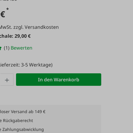
*
 €
 MwSt. zzgl. Versandkosten
hale: 29,00 €
(1)
Bewerten
ieferzeit: 3-5 Werktage)
 Anzahl: Gib den gewünschten Wert ein 
In den Warenkorb
loser Versand ab 149 €
e Rückgaberecht
e Zahlungsabwicklung