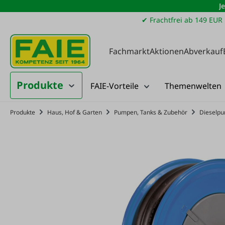
J
m Hauptinhalt springen
Zur Suche springen
Zur Hauptnavigation springen
✔ Frachtfrei ab 149 EUR
Fachmarkt
Aktionen
Abverkauf
Produkte
FAIE-Vorteile
Themenwelten
Produkte
Haus, Hof & Garten
Pumpen, Tanks & Zubehör
Dieselp