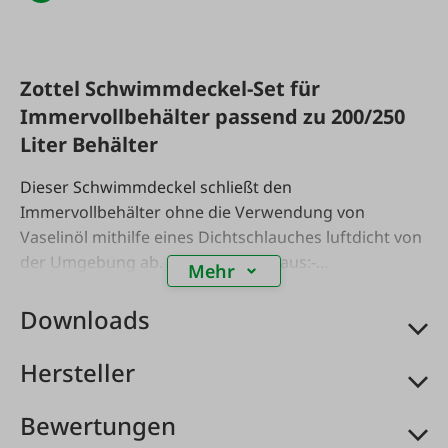
Zottel Schwimmdeckel-Set für
Immervollbehälter passend zu 200/250
Liter Behälter
Dieser Schwimmdeckel schließt den
Immervollbehälter ohne die Verwendung von
Vaselinöl mithilfe eines Dichtschlauches luftdicht von
der Umgebung ab. Set bestehend aus:-
Mehr
Schwimmdeckel aus Edelstahl- Dichtschlauch (max.
0,7 bar)- Luftpumpe mit Manometer- Füllschlauch-
Downloads
Gärglocke weiß
Hersteller
Bewertungen