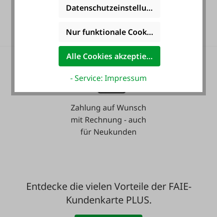
36 Monate
Datenschutzeinstellungen
Langzeit-Garantie.
Nur funktionale Cookies akzeptieren
Alle Cookies akzeptieren
- Service: Impressum
Zahlung auf Wunsch
mit Rechnung - auch
für Neukunden
Entdecke die vielen Vorteile der FAIE-
Kundenkarte PLUS.