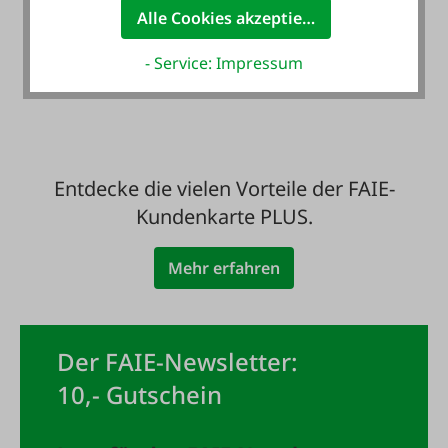
Alle Cookies akzeptieren
Zahlung auf Wunsch
mit Rechnung - auch
- Service: Impressum
für Neukunden
Entdecke die vielen Vorteile der FAIE-
Kundenkarte PLUS.
Mehr erfahren
Der FAIE-Newsletter:
10,- Gutschein