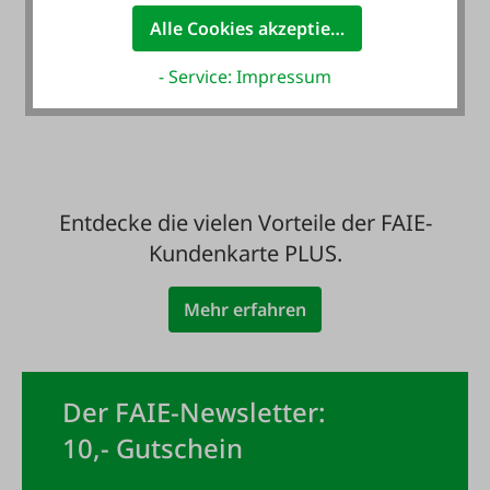
Alle Cookies akzeptieren
Zahlung auf Wunsch
mit Rechnung - auch
- Service: Impressum
für Neukunden
Entdecke die vielen Vorteile der FAIE-
Kundenkarte PLUS.
Mehr erfahren
Der FAIE-Newsletter:
10,- Gutschein