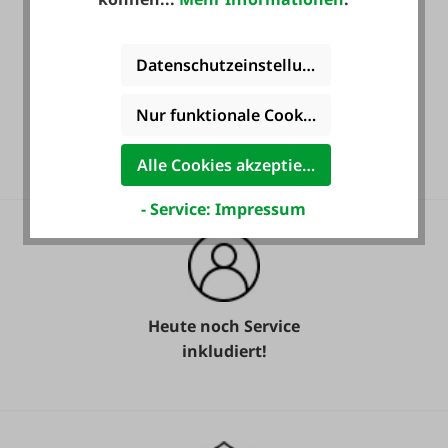
Datenschutzeinstellungen
Nur funktionale Cookies akzeptieren
Gratis Versand für ein
ganzes Jahr! *
Alle Cookies akzeptieren
- Service: Impressum
Heute noch Service
inkludiert!