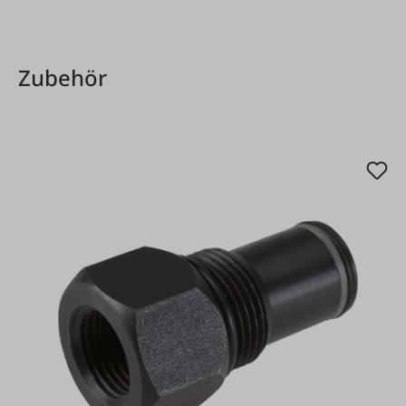
Produktgalerie überspringen
Zubehör