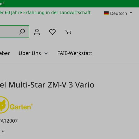
n!
r 60 Jahre Erfahrung in der Landwirtschaft
Deutsch
Du hast 0 Produkte auf dem Merkz
eber
Über Uns
FAIE-Werkstatt
iel Multi-Star ZM-V 3 Vario
FA12007
*
€