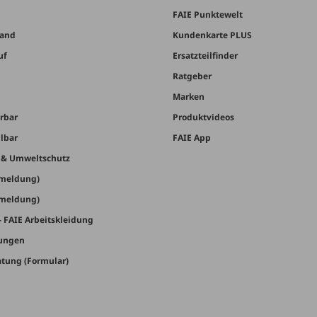
FAIE Punktewelt
sand
Kundenkarte PLUS
uf
Ersatzteilfinder
Ratgeber
Marken
erbar
Produktvideos
llbar
FAIE App
t & Umweltschutz
nmeldung)
bmeldung)
- FAIE Arbeitskleidung
lungen
tung (Formular)