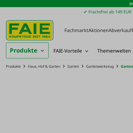
J
m Hauptinhalt springen
Zur Suche springen
Zur Hauptnavigation springen
✔ Frachtfrei ab 149 EUR
Fachmarkt
Aktionen
Abverkauf
Produkte
FAIE-Vorteile
Themenwelten
Produkte
Haus, Hof & Garten
Garten
Gartenwerkzeug
Garten