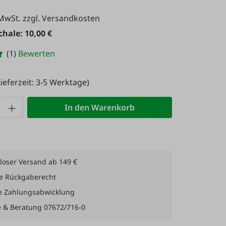
 MwSt. zzgl. Versandkosten
hale: 10,00 €
(1)
Bewerten
ieferzeit: 3-5 Werktage)
 Anzahl: Gib den gewünschten Wert ein 
In den Warenkorb
loser Versand ab 149 €
e Rückgaberecht
e Zahlungsabwicklung
e & Beratung 07672/716-0