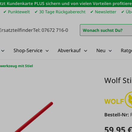
etzt Kundenkarte PLUS sichern und von vielen Vorteilen profitiere
✔ Punktewelt
✔ 30 Tage Rückgaberecht
✔ Newsletter
✔ Übe
Ersatzteilfinder
Tel: 07672 716-0
Shop-Service
Abverkauf
Neu
Ratg
werkzeug mit Stiel
Wolf St
Bestell-Nr:
59,95 