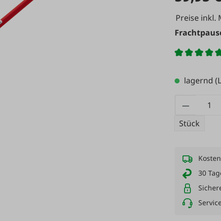
Preise inkl.
Frachtpausc
lagernd
(L
Produkt
Stück
Kosten
30 Tag
Sicher
Servic