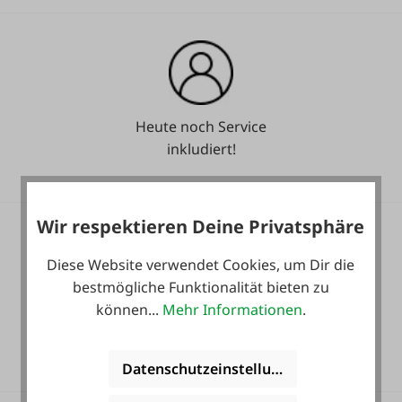
Heute noch Service
inkludiert!
Wir respektieren Deine Privatsphäre
Diese Website verwendet Cookies, um Dir die
bestmögliche Funktionalität bieten zu
können...
Mehr Informationen
.
36 Monate
Langzeit-Garantie.
Datenschutzeinstellungen