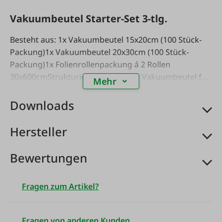
Vakuumbeutel Starter-Set 3-tlg.
Besteht aus: 1x Vakuumbeutel 15x20cm (100 Stück-
Packung)1x Vakuumbeutel 20x30cm (100 Stück-
Packung)1x Folienrollenpackung á 2 Rollen
30x600cmStrukturierte (goffrierte) Vakuumbeutel für
Mehr
Vakuumierer mit Außenabsaugung, extra stark 105 µ,
lebensmittelecht, temperaturbeständig für 2 Stunden
Downloads
bei 70°C und für 15 Min. bei 100°C. BPA-Frei!Achtung:
Strukturierte Vakuumbeutel sind geeignet für
Hersteller
Vakuumierer mit Außenabsaugung! Für Kammer-
Vakuumierer sind komplett glatte Siegelrand-
Bewertungen
Vakuumbeutel erforderlich!
Fragen zum Artikel?
Fragen von anderen Kunden