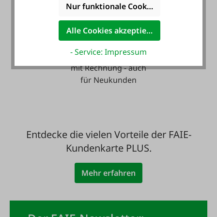
Nur funktionale Cookies akzeptieren
Alle Cookies akzeptieren
- Service: Impressum
Zahlung auf Wunsch
mit Rechnung - auch
für Neukunden
Entdecke die vielen Vorteile der FAIE-
Kundenkarte PLUS.
Mehr erfahren