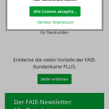
Alle Cookies akzeptieren
Zahlung auf Wunsch
- Service: Impressum
mit Rechnung - auch
für Neukunden
Entdecke die vielen Vorteile der FAIE-
Kundenkarte PLUS.
Mehr erfahren
Der FAIE-Newsletter: