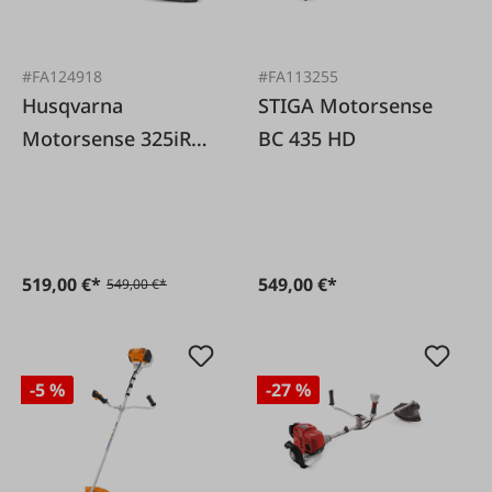
#FA124918
#FA113255
Husqvarna
STIGA Motorsense
Motorsense 325iR
BC 435 HD
lose
519,00 €*
549,00 €*
549,00 €*
-5 %
-27 %