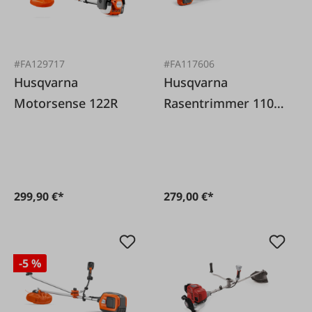
#FA129717
#FA117606
Husqvarna
Husqvarna
Motorsense 122R
Rasentrimmer 110iL
Set inkl. Akku B70 +
C80
299,90 €*
279,00 €*
-5 %