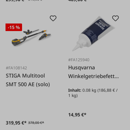
-15 %
#FA125940
Husqvarna
#FA108142
STIGA Multitool
Winkelgetriebefett
SMT 500 AE (solo)
ECO 100 g
Inhalt:
0.08 kg
(186,88 € /
1 kg)
14,95 €*
319,95 €*
378,00 €*