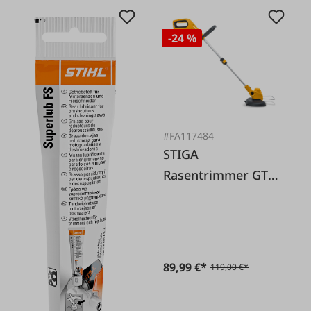
-24 %
#FA117484
STIGA
Rasentrimmer GT
100e Set - inkl. Akku
und Ladegerät
89,99 €*
119,00 €*