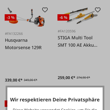
-3 %
-6 %
#FA120596
#FA132266
STIGA Multi Tool
Husqvarna
SMT 100 AE Akku
Motorsense 129R
Heckenschere
Hochentaster
259,00 €*
274,90 €*
339,00 €*
349,00 €*
Wir respektieren Deine Privatsphäre
-9 %
Diese Website verwendet Cookies, um Dir die