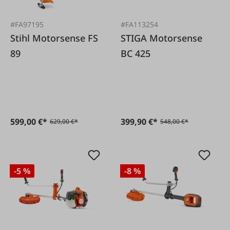
#FA97195
#FA113254
Stihl Motorsense FS
STIGA Motorsense
89
BC 425
599,00 €*
399,90 €*
629,00 €*
548,00 €*
-5 %
-8 %