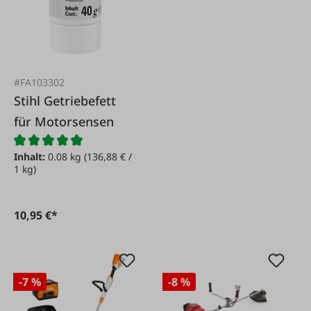
#FA103302
Stihl Getriebefett
für Motorsensen
Inhalt:
0.08 kg
(136,88 € /
1 kg)
10,95 €*
-7 %
-8 %