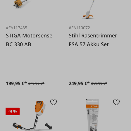
#FA117435
#FA110072
STIGA Motorsense
Stihl Rasentrimmer
BC 330 AB
FSA 57 Akku Set
199,95 €*
249,95 €*
279,90 €*
269,00 €*
-9 %