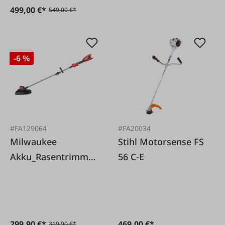
499,00 €*
549,00 €*
-6 %
#FA129064
#FA20034
Milwaukee
Stihl Motorsense FS
Akku_Rasentrimmer
56 C-E
M18 lose
299,90 €*
469,00 €*
319,90 €*