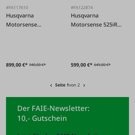
#FA117610
#FA122874
Husqvarna
Husqvarna
Motorsense
Motorsense 525iRXT
Husqvarna 535RX
ohne Akku u
Ladegerät
899,00 €*
599,00 €*
949,00 €*
649,00 €*
Seite 1
von 2
Der FAIE-Newsletter:
10,- Gutschein