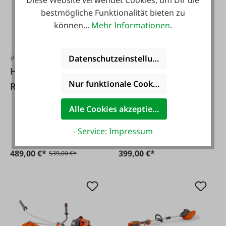
bestmögliche Funktionalität bieten zu
können...
Mehr Informationen
.
#FA109810
#FA122566
Datenschutzeinstellungen
Husqvarna
STIGA Akku -
Nur funktionale Cookies akzeptieren
Rasentrimmer 325
Motorsense Stiga
iLK Akku
BC700e-Set inkl.
Alle Cookies akzeptieren
Akku u. Ladegerät
- Service: Impressum
489,00 €*
399,00 €*
539,00 €*