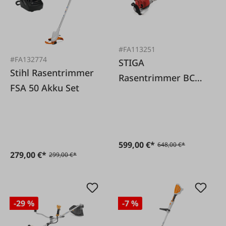
#FA113251
#FA132774
STIGA
Stihl Rasentrimmer
Rasentrimmer BC
FSA 50 Akku Set
450 HD
599,00 €*
648,00 €*
279,00 €*
299,00 €*
-29 %
-7 %