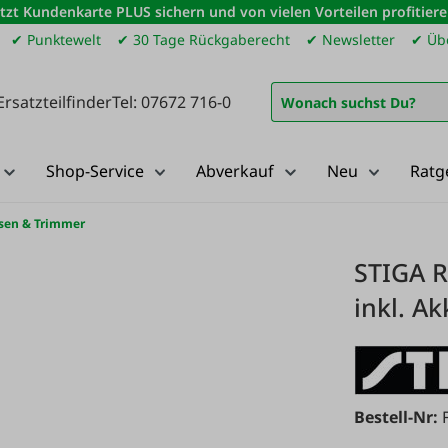
etzt Kundenkarte PLUS sichern und von vielen Vorteilen profitiere
✔ Punktewelt
✔ 30 Tage Rückgaberecht
✔ Newsletter
✔ Übe
Ersatzteilfinder
Tel: 07672 716-0
Shop-Service
Abverkauf
Neu
Ratg
sen & Trimmer
STIGA R
inkl. A
Bestell-Nr: