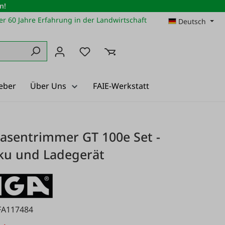
n!
r 60 Jahre Erfahrung in der Landwirtschaft
Deutsch
Du hast 0 Produkte auf dem Merkz
eber
Über Uns
FAIE-Werkstatt
asentrimmer GT 100e Set -
kku und Ladegerät
FA117484