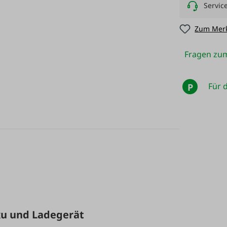
Servic
Zum Merk
Fragen zum
Für d
P
ku und Ladegerät