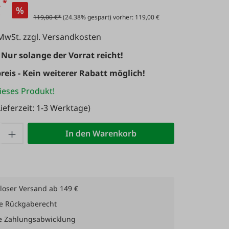
*
€
%
119,00 €*
(24.38% gespart) vorher: 119,00 €
 MwSt. zzgl. Versandkosten
 Nur solange der Vorrat reicht!
reis - Kein weiterer Rabatt möglich!
ieses Produkt!
ieferzeit: 1-3 Werktage)
 Anzahl: Gib den gewünschten Wert ein 
In den Warenkorb
loser Versand ab 149 €
e Rückgaberecht
e Zahlungsabwicklung