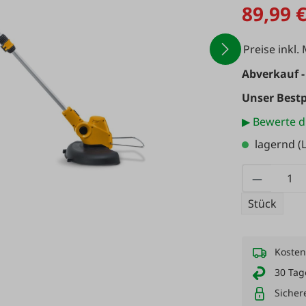
89,99 
Preise inkl.
Abverkauf -
Unser Bestp
▶ Bewerte d
lagernd
(L
Produkt
Stück
Kosten
30 Tag
Sicher