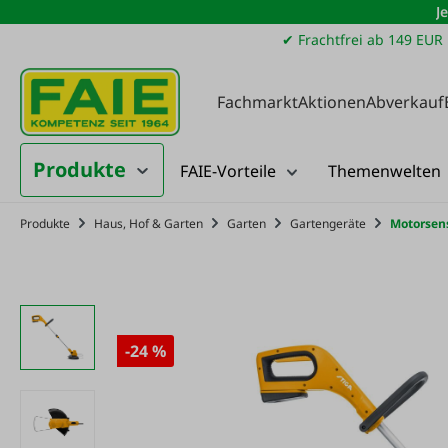
J
m Hauptinhalt springen
Zur Suche springen
Zur Hauptnavigation springen
✔ Frachtfrei ab 149 EUR
Fachmarkt
Aktionen
Abverkauf
Produkte
FAIE-Vorteile
Themenwelten
Produkte
Haus, Hof & Garten
Garten
Gartengeräte
Motorsen
-24 %