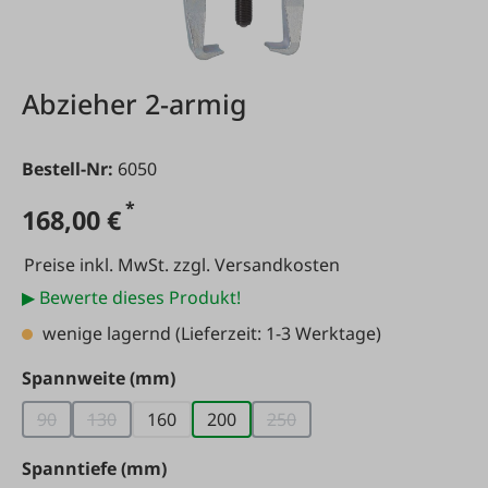
Abzieher 2-armig
Bestell-Nr:
6050
*
168,00 €
Preise inkl. MwSt. zzgl. Versandkosten
▶ Bewerte dieses Produkt!
wenige lagernd
(Lieferzeit: 1-3 Werktage)
auswählen
Spannweite (mm)
90
130
160
200
250
(Diese Option ist zurzeit nicht verfügbar.)
(Diese Option ist zurzeit nicht verfügbar.)
(Diese Option ist zurzeit nic
auswählen
Spanntiefe (mm)