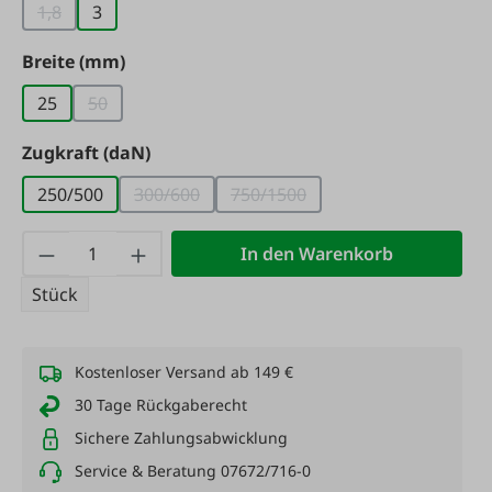
1,8
3
(Diese Option ist zurzeit nicht verfügbar.)
auswählen
Breite (mm)
25
50
(Diese Option ist zurzeit nicht verfügbar.)
auswählen
Zugkraft (daN)
250/500
300/600
750/1500
(Diese Option ist zurzeit nicht verfügbar.)
(Diese Option ist zurzeit nicht
Produkt Anzahl: Gib den gewünschten Wert
In den Warenkorb
Stück
Kostenloser Versand ab 149 €
30 Tage Rückgaberecht
Sichere Zahlungsabwicklung
Service & Beratung 07672/716-0