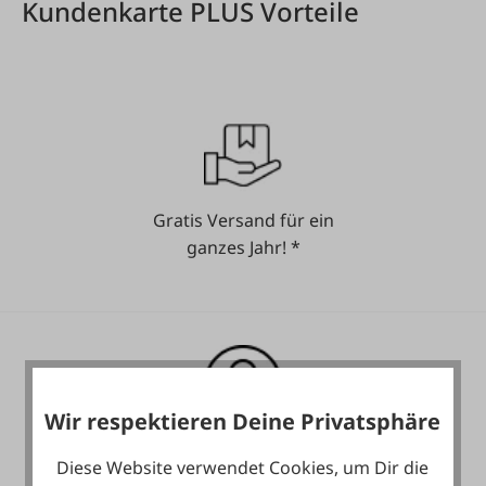
Kundenkarte PLUS Vorteile
Gratis Versand für ein
ganzes Jahr! *
Wir respektieren Deine Privatsphäre
Heute noch Service
Diese Website verwendet Cookies, um Dir die
inkludiert!