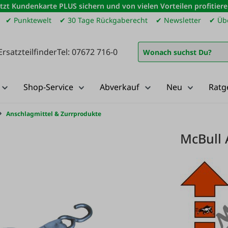
etzt Kundenkarte PLUS sichern und von vielen Vorteilen profitiere
✔ Punktewelt
✔ 30 Tage Rückgaberecht
✔ Newsletter
✔ Übe
Ersatzteilfinder
Tel: 07672 716-0
Shop-Service
Abverkauf
Neu
Ratg
Anschlagmittel & Zurrprodukte
McBull 