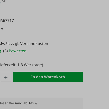
FA67717
*
€
 MwSt. zzgl. Versandkosten
(3)
Bewerten
ieferzeit: 1-3 Werktage)
 Anzahl: Gib den gewünschten Wert ein 
In den Warenkorb
loser Versand ab 149 €