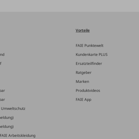
Vorteile
FAIE Punktewelt
and
Kundenkarte PLUS
f
Ersatzteilfinder
Ratgeber
Marken
bar
Produktvideos
bar
FAIE App
& Umweltschutz
meldung)
meldung)
FAIE Arbeitskleidung