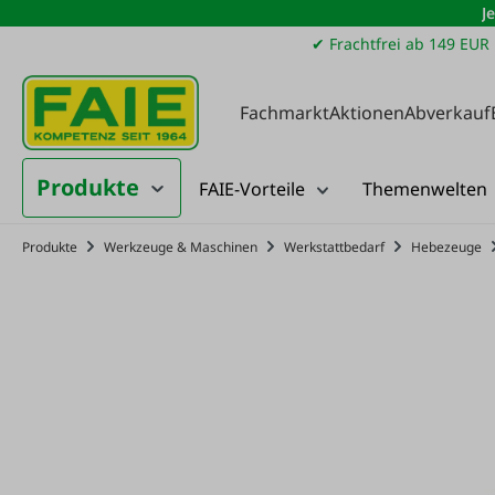
J
m Hauptinhalt springen
Zur Suche springen
Zur Hauptnavigation springen
✔ Frachtfrei ab 149 EUR
Fachmarkt
Aktionen
Abverkauf
Produkte
FAIE-Vorteile
Themenwelten
Produkte
Werkzeuge & Maschinen
Werkstattbedarf
Hebezeuge