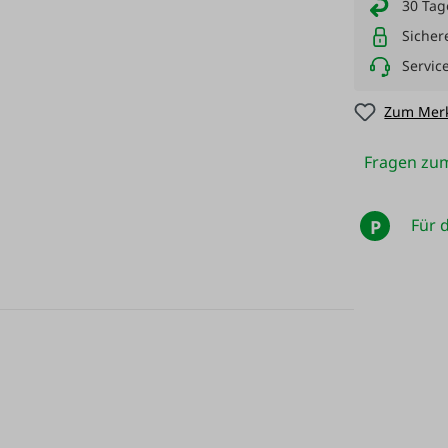
30 Tag
Sicher
Servic
Zum Merk
Fragen zum
Für d
P